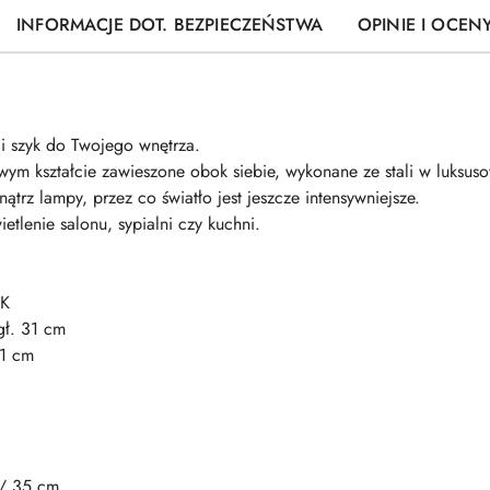
INFORMACJE DOT. BEZPIECZEŃSTWA
OPINIE I OCENY
i szyk do Twojego wnętrza.
wym kształcie zawieszone obok siebie, wykonane ze stali w luksus
rz lampy, przez co światło jest jeszcze intensywniejsze.
etlenie salonu, sypialni czy kuchni.
 K
gł. 31 cm
31 cm
/ 35 cm.