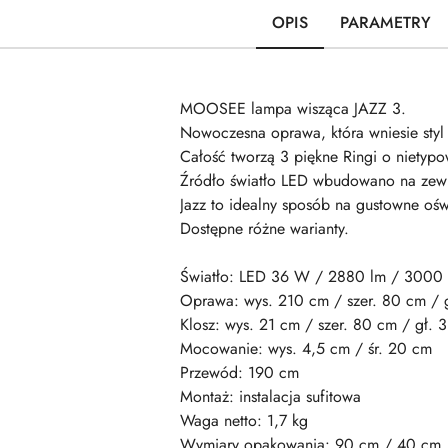
OPIS
PARAMETRY
MOOSEE lampa wisząca JAZZ 3.
Nowoczesna oprawa, która wniesie styl 
Całość tworzą 3 piękne Ringi o nietypo
Źródło światło LED wbudowano na zewnąt
Jazz to idealny sposób na gustowne oświ
Dostępne różne warianty.
Światło: LED 36 W / 2880 lm / 3000
Oprawa: wys. 210 cm / szer. 80 cm / 
Klosz: wys. 21 cm / szer. 80 cm / gł. 
Mocowanie: wys. 4,5 cm / śr. 20 cm
Przewód: 190 cm
Montaż: instalacja sufitowa
Waga netto: 1,7 kg
Wymiary opakowania: 90 cm / 40 cm 