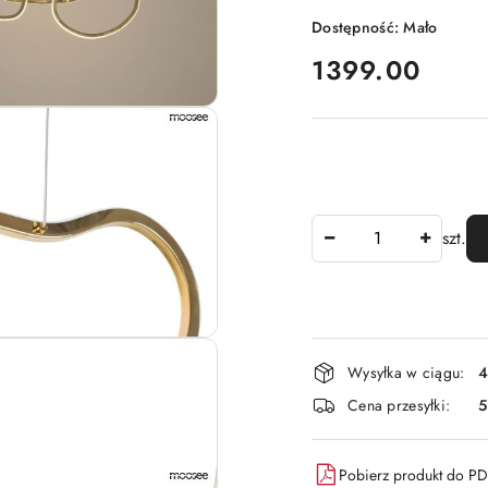
Dostępność:
Mało
cena:
1399.00
Ilość
szt.
Dostępność
Wysyłka w ciągu:
4
i
Cena przesyłki:
dostawa
Pobierz produkt do P