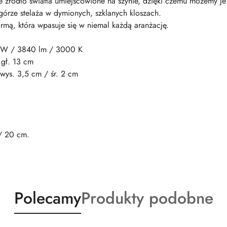
e źródło światła umiejscowione na szynie, dzięki czemu możemy j
górze stelaża w dymionych, szklanych kloszach.
ormą, która wpasuje się w niemal każdą aranżację.
8 W / 3840 lm / 3000 K
 gł. 13 cm
 wys. 3,5 cm / śr. 2 cm
/ 20 cm.
Produkty
Produkty
Polecamy
Produkty podobne
o
o