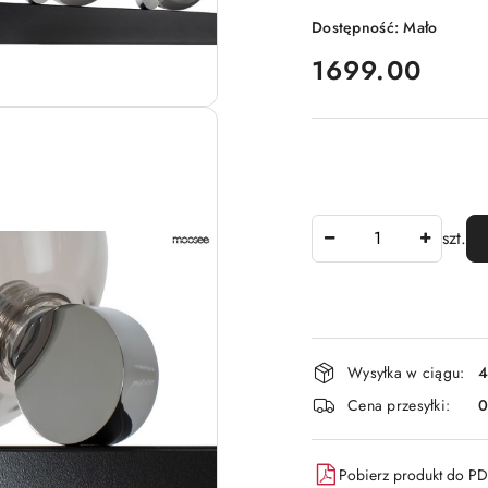
Dostępność:
Mało
cena:
1699.00
Ilość
szt.
Dostępność
Wysyłka w ciągu:
4
i
Cena przesyłki:
dostawa
Pobierz produkt do P