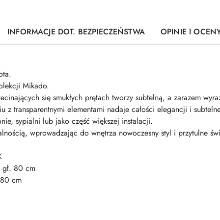
INFORMACJE DOT. BEZPIECZEŃSTWA
OPINIE I OCENY
ta.
olekcji Mikado.
zecinających się smukłych prętach tworzy subtelną, a zarazem wyra
u z transparentnymi elementami nadaje całości elegancji i subteln
ie, sypialni lub jako część większej instalacji.
lnością, wprowadzając do wnętrza nowoczesny styl i przytulne świ
K
 gł. 80 cm
. 80 cm