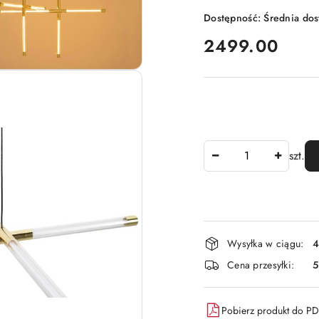
Dostępność:
Średnia do
cena:
2499.00
Ilość
szt.
Dostępność
Wysyłka w ciągu:
4
i
Cena przesyłki:
dostawa
Pobierz produkt do P