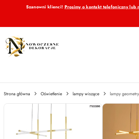
Przejdź do treści głównej
Przejdź do wyszukiwarki
Przejdź do moje konto
Przejdź do menu głównego
Przejdź do opisu produktu
Przejdź do stopki
Szanowni klienci!
Prosimy o kontakt telefoniczny lu
Strona główna
Oświetlenie
lampy wiszące
lampy geometr