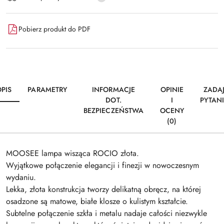
dostawa
Pobierz produkt do PDF
PIS
PARAMETRY
INFORMACJE
OPINIE
ZADA
DOT.
I
PYTAN
BEZPIECZEŃSTWA
OCENY
(0)
MOOSEE lampa wisząca ROCIO złota.
Wyjątkowe połączenie elegancji i finezji w nowoczesnym
wydaniu.
Lekka, złota konstrukcja tworzy delikatną obręcz, na której
osadzone są matowe, białe klosze o kulistym kształcie.
Subtelne połączenie szkła i metalu nadaje całości niezwykle