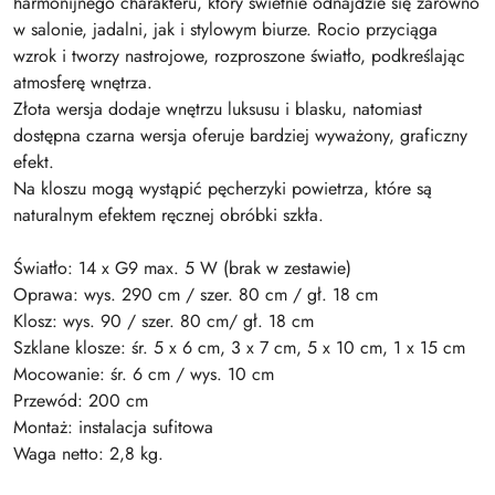
harmonijnego charakteru, który świetnie odnajdzie się zarówno
w salonie, jadalni, jak i stylowym biurze. Rocio przyciąga
wzrok i tworzy nastrojowe, rozproszone światło, podkreślając
atmosferę wnętrza.
Złota wersja dodaje wnętrzu luksusu i blasku, natomiast
dostępna czarna wersja oferuje bardziej wyważony, graficzny
efekt.
Na kloszu mogą wystąpić pęcherzyki powietrza, które są
naturalnym efektem ręcznej obróbki szkła.
Światło: 14 x G9 max. 5 W (brak w zestawie)
Oprawa: wys. 290 cm / szer. 80 cm / gł. 18 cm
Klosz: wys. 90 / szer. 80 cm/ gł. 18 cm
Szklane klosze: śr. 5 x 6 cm, 3 x 7 cm, 5 x 10 cm, 1 x 15 cm
Mocowanie: śr. 6 cm / wys. 10 cm
Przewód: 200 cm
Montaż: instalacja sufitowa
Waga netto: 2,8 kg.