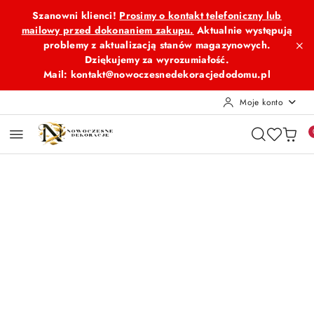
Przejdź do treści głównej
Przejdź do wyszukiwarki
Przejdź do moje konto
Przejdź do menu głównego
Przejdź do opisu produktu
Przejdź do stopki
Szanowni klienci!
Prosimy o kontakt telefoniczny lub
mailowy przed dokonaniem zakupu.
Aktualnie występują
problemy z aktualizacją stanów magazynowych.
Dziękujemy za wyrozumiałość.
Mail: kontakt@nowoczesnedekoracjedodomu.pl
Moje konto