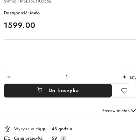
Symbol:
MSE1501100552
Dostępność:
Mało
cena:
1599.00
Ilość
szt.
Do koszyka
Zostaw telefon
Dostępność
Wysyłka w ciągu:
48 godzin
i
Wyślij
Cena przesyłki:
59