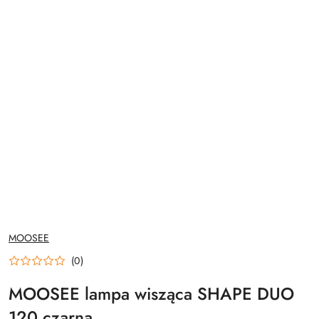
NAZWA
MOOSEE
PRODUCENTA:
(0)
MOOSEE lampa wisząca SHAPE DUO
120 czarna