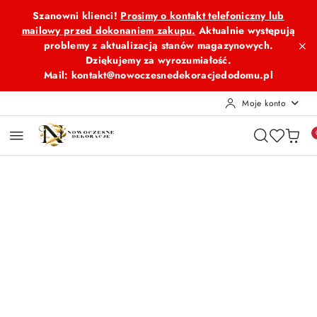
Przejdź do treści głównej
Przejdź do wyszukiwarki
Przejdź do moje konto
Przejdź do menu głównego
Przejdź do opisu produktu
Przejdź do stopki
Szanowni klienci!
Prosimy o kontakt telefoniczny lub
mailowy przed dokonaniem zakupu.
Aktualnie występują
problemy z aktualizacją stanów magazynowych.
Dziękujemy za wyrozumiałość.
Mail: kontakt@nowoczesnedekoracjedodomu.pl
Moje konto