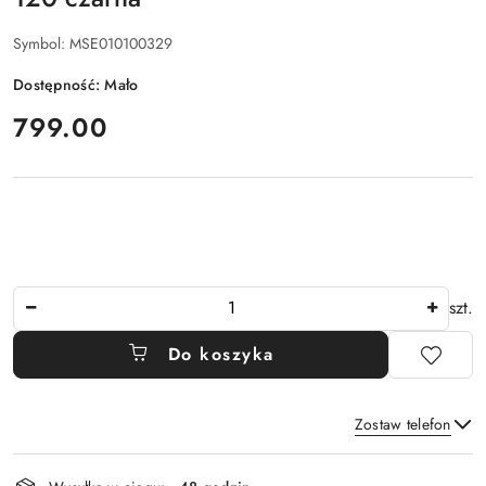
Symbol:
MSE010100329
Dostępność:
Mało
cena:
799.00
Ilość
szt.
Do koszyka
Zostaw telefon
Dostępność