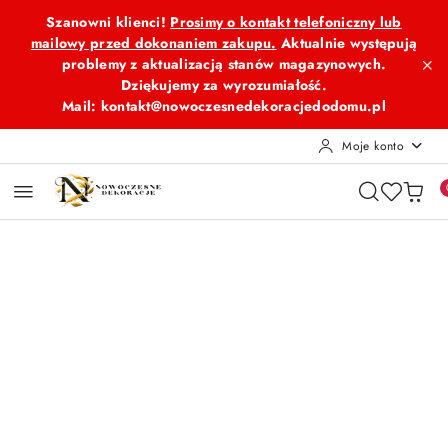
Przejdź do treści głównej
Przejdź do wyszukiwarki
Przejdź do moje konto
Przejdź do menu głównego
Przejdź do opisu produktu
Przejdź do stopki
Szanowni klienci!
Prosimy o kontakt telefoniczny lub
mailowy przed dokonaniem zakupu.
Aktualnie występują
problemy z aktualizacją stanów magazynowych.
Dziękujemy za wyrozumiałość.
Mail: kontakt@nowoczesnedekoracjedodomu.pl
Moje konto