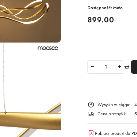
Dostępność:
Mało
cena:
899.00
Ilość
szt.
Dostępność
Wysyłka w ciągu:
4
i
Cena przesyłki:
dostawa
Pobierz produkt do P