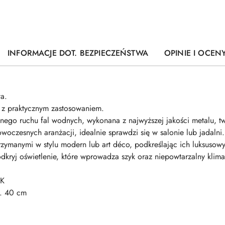
INFORMACJE DOT. BEZPIECZEŃSTWA
OPINIE I OCENY
a.
ę z praktycznym zastosowaniem.
ego ruchu fal wodnych, wykonana z najwyższej jakości metalu, t
woczesnych aranżacji, idealnie sprawdzi się w salonie lub jadalni.
rzymanymi w stylu modern lub art déco, podkreślając ich luksusowy
dkryj oświetlenie, które wprowadza szyk oraz niepowtarzalny klimat
 K
ł. 40 cm