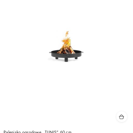
Palenisko ogrodowe „TUNIS" 60 cm