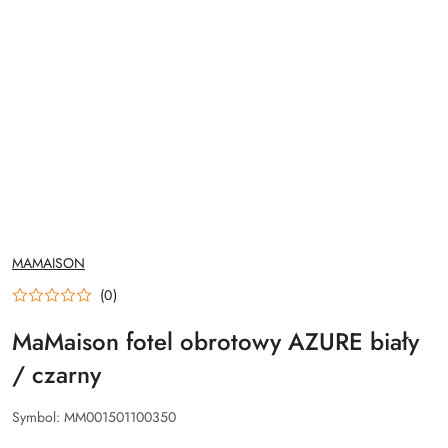
NAZWA
MAMAISON
PRODUCENTA:
(0)
MaMaison fotel obrotowy AZURE biały
/ czarny
Symbol:
MM001501100350