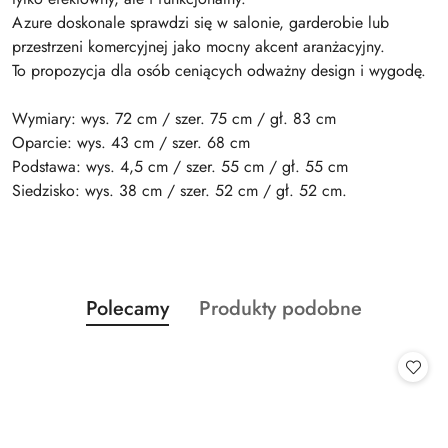
Azure doskonale sprawdzi się w salonie, garderobie lub
przestrzeni komercyjnej jako mocny akcent aranżacyjny.
To propozycja dla osób ceniących odważny design i wygodę.
Wymiary: wys. 72 cm / szer. 75 cm / gł. 83 cm
Oparcie: wys. 43 cm / szer. 68 cm
Podstawa: wys. 4,5 cm / szer. 55 cm / gł. 55 cm
Siedzisko: wys. 38 cm / szer. 52 cm / gł. 52 cm.
Produkty
Produkty
Polecamy
Produkty podobne
Pomiń karuzelę produktów
o
o
statusie:
statusie: