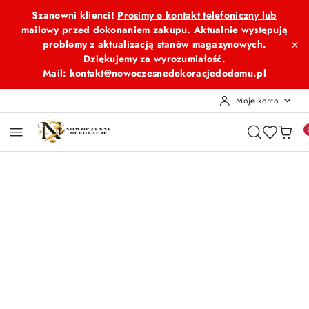
Przejdź do treści głównej
Przejdź do wyszukiwarki
Przejdź do moje konto
Przejdź do menu głównego
Przejdź do opisu produktu
Przejdź do stopki
Szanowni klienci!
Prosimy o kontakt telefoniczny lub
mailowy przed dokonaniem zakupu.
Aktualnie występują
problemy z aktualizacją stanów magazynowych.
Dziękujemy za wyrozumiałość.
Mail: kontakt@nowoczesnedekoracjedodomu.pl
Moje konto