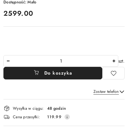
Dostępność:
Mało
cena:
2599.00
Ilość
szt.
Do koszyka
Zostaw telefon
Dostępność
Wysyłka w ciągu:
48 godzin
i
Wyślij
Cena przesyłki:
119.99
dostawa