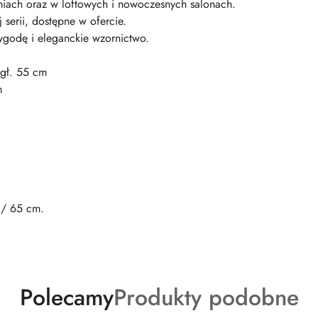
hniach oraz w loftowych i nowoczesnych salonach.
 serii, dostępne w ofercie.
ygodę i eleganckie wzornictwo.
 gł. 55 cm
m
 / 65 cm.
Produkty
Produkty
Polecamy
Produkty podobne