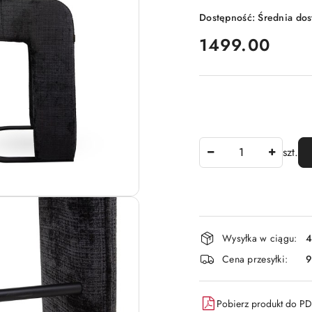
Dostępność:
Średnia do
cena:
1499.00
Ilość
szt.
Dostępność
Wysyłka w ciągu:
4
i
Cena przesyłki:
dostawa
Pobierz produkt do P