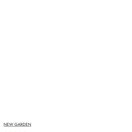
NAZWA
NEW GARDEN
PRODUCENTA: