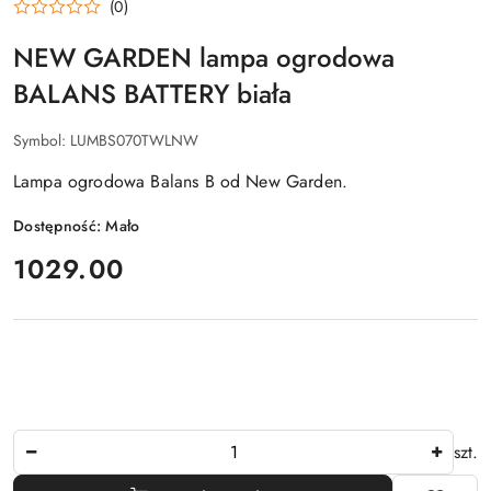
(0)
NEW GARDEN lampa ogrodowa
BALANS BATTERY biała
Symbol:
LUMBS070TWLNW
Lampa ogrodowa Balans B od New Garden.
Dostępność:
Mało
cena:
1029.00
Ilość
szt.