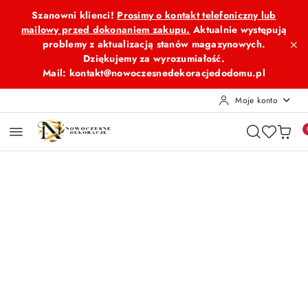
Przejdź do treści głównej
Przejdź do wyszukiwarki
Przejdź do moje konto
Przejdź do menu głównego
Przejdź do opisu produktu
Przejdź do stopki
Szanowni klienci!
Prosimy o kontakt telefoniczny lub
mailowy przed dokonaniem zakupu.
Aktualnie występują
problemy z aktualizacją stanów magazynowych.
Dziękujemy za wyrozumiałość.
Mail: kontakt@nowoczesnedekoracjedodomu.pl
Moje konto