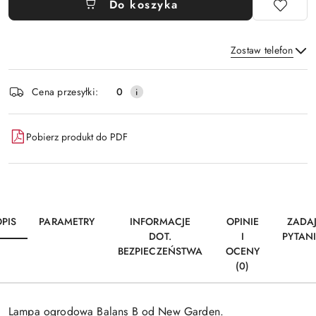
Do koszyka
Zostaw telefon
Dostępność
Cena przesyłki:
0
i
Wyślij
dostawa
Pobierz produkt do PDF
PIS
PARAMETRY
INFORMACJE
OPINIE
ZADA
DOT.
I
PYTAN
BEZPIECZEŃSTWA
OCENY
(0)
Lampa ogrodowa Balans B od New Garden.