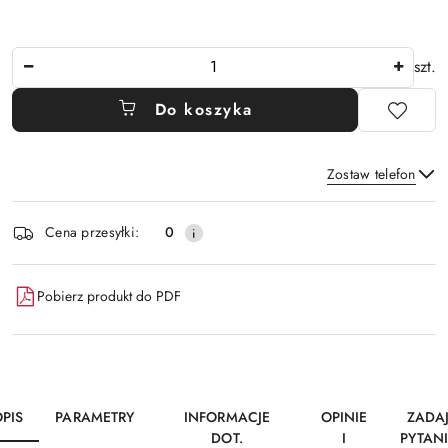
Ilość
szt.
Do koszyka
Zostaw telefon
Dostępność
Cena przesyłki:
0
i
Wyślij
dostawa
Pobierz produkt do PDF
PIS
PARAMETRY
INFORMACJE
OPINIE
ZADA
DOT.
I
PYTAN