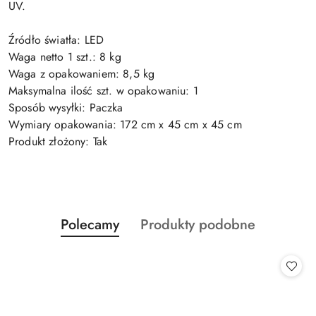
UV.
Źródło światła: LED
Waga netto 1 szt.: 8 kg
Waga z opakowaniem: 8,5 kg
Maksymalna ilość szt. w opakowaniu: 1
Sposób wysyłki: Paczka
Wymiary opakowania: 172 cm x 45 cm x 45 cm
Produkt złożony: Tak
Produkty
Produkty
Polecamy
Produkty podobne
Pomiń karuzelę produktów
o
o
statusie:
statusie: