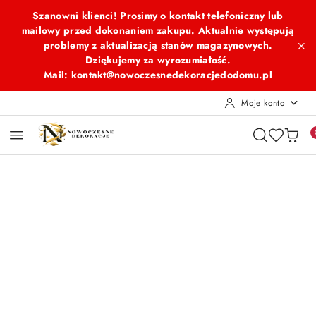
Przejdź do treści głównej
Przejdź do wyszukiwarki
Przejdź do moje konto
Przejdź do menu głównego
Przejdź do opisu produktu
Przejdź do stopki
Szanowni klienci!
Prosimy o kontakt telefoniczny lub
mailowy przed dokonaniem zakupu.
Aktualnie występują
problemy z aktualizacją stanów magazynowych.
Dziękujemy za wyrozumiałość.
Mail: kontakt@nowoczesnedekoracjedodomu.pl
Moje konto