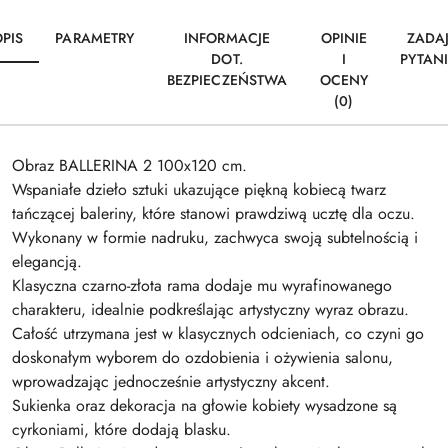
PIS
PARAMETRY
INFORMACJE
OPINIE
ZADA
DOT.
I
PYTAN
BEZPIECZEŃSTWA
OCENY
(0)
Obraz BALLERINA 2 100x120 cm.
Wspaniałe dzieło sztuki ukazujące piękną kobiecą twarz
tańczącej baleriny, które stanowi prawdziwą ucztę dla oczu.
Wykonany w formie nadruku, zachwyca swoją subtelnością i
elegancją.
Klasyczna czarno-złota rama dodaje mu wyrafinowanego
charakteru, idealnie podkreślając artystyczny wyraz obrazu.
Całość utrzymana jest w klasycznych odcieniach, co czyni go
doskonałym wyborem do ozdobienia i ożywienia salonu,
wprowadzając jednocześnie artystyczny akcent.
Sukienka oraz dekoracja na głowie kobiety wysadzone są
cyrkoniami, które dodają blasku.