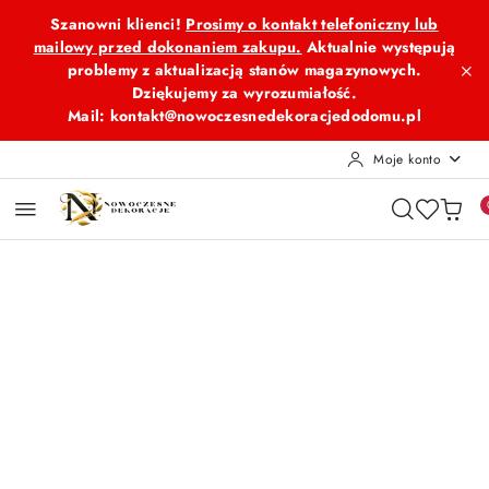
Przejdź do treści głównej
Przejdź do wyszukiwarki
Przejdź do moje konto
Przejdź do menu głównego
Przejdź do opisu produktu
Przejdź do stopki
Szanowni klienci!
Prosimy o kontakt telefoniczny lub
mailowy przed dokonaniem zakupu.
Aktualnie występują
problemy z aktualizacją stanów magazynowych.
Dziękujemy za wyrozumiałość.
Mail: kontakt@nowoczesnedekoracjedodomu.pl
Moje konto