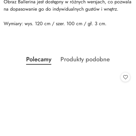
Obraz Ballerina jest dostępny w różnych wersjach, co pozwala
na dopasowanie go do indywidualnych gustów i wnętrz.
Wymiary: wys. 120 cm / szer. 100 cm / gł. 3 cm.
Produkty
Produkty
Polecamy
Produkty podobne
Pomiń karuzelę produktów
o
o
statusie:
statusie: