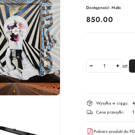
Dostępność:
Mało
cena:
850.00
Ilość
szt.
Dostępność
Wysyłka w ciągu:
4
i
Cena przesyłki:
1
dostawa
Pobierz produkt do P