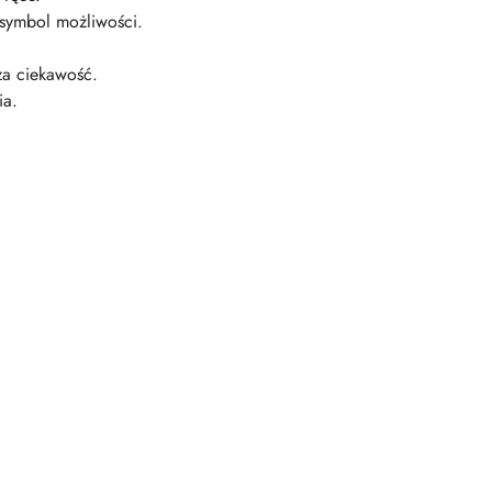
 symbol możliwości.
za ciekawość.
ia.