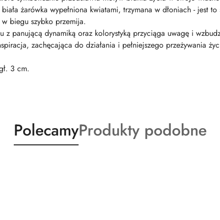
biała żarówka wypełniona kwiatami, trzymana w dłoniach - jest to
 w biegu szybko przemija.
niu z panującą dynamiką oraz kolorystyką przyciąga uwagę i wzbud
inspiracja, zachęcająca do działania i pełniejszego przeżywania życ
gł. 3 cm.
Produkty
Produkty
Polecamy
Produkty podobne
o
o
statusie:
statusie: