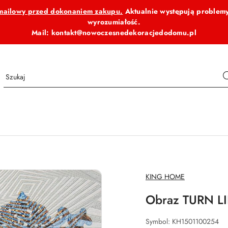
b mailowy przed dokonaniem zakupu.
Aktualnie występują problemy
wyrozumiałość.
Mail: kontakt@nowoczesnedekoracjedodomu.pl
NAZWA
KING HOME
PRODUCENTA:
Obraz TURN L
Symbol:
KH1501100254