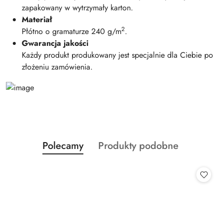
zapakowany w wytrzymały karton.
Materiał
2
Płótno o gramaturze 240 g/m
.
Gwarancja jakości
Każdy produkt produkowany jest specjalnie dla Ciebie po
złożeniu zamówienia.
Produkty
Produkty
Polecamy
Produkty podobne
Pomiń karuzelę produktów
o
o
statusie:
statusie: