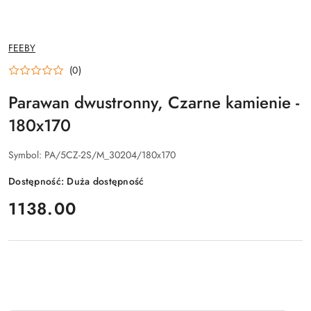
NAZWA
FEEBY
PRODUCENTA:
(0)
Parawan dwustronny, Czarne kamienie -
180x170
Symbol:
PA/5CZ-2S/M_30204/180x170
Dostępność:
Duża dostępność
cena:
1138.00