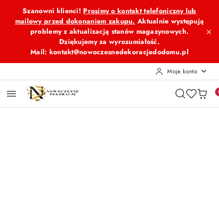
Przejdź do treści głównej
Przejdź do wyszukiwarki
Przejdź do moje konto
Przejdź do menu głównego
Przejdź do opisu produktu
Przejdź do stopki
Szanowni klienci!
Prosimy o kontakt telefoniczny lub
mailowy przed dokonaniem zakupu.
Aktualnie występują
problemy z aktualizacją stanów magazynowych.
Dziękujemy za wyrozumiałość.
Mail: kontakt@nowoczesnedekoracjedodomu.pl
Moje konto