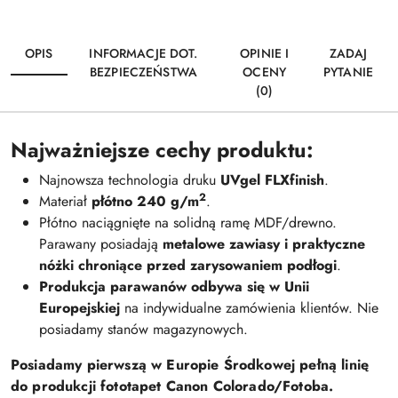
OPIS
INFORMACJE DOT.
OPINIE I
ZADAJ
BEZPIECZEŃSTWA
OCENY
PYTANIE
(0)
Najważniejsze cechy produktu:
Najnowsza technologia druku
UVgel FLXfinish
.
2
Materiał
płótno 240 g/m
.
Płótno naciągnięte na solidną ramę MDF/drewno.
Parawany posiadają
metalowe zawiasy i praktyczne
nóżki chroniące przed zarysowaniem podłogi
.
Produkcja parawanów odbywa się w Unii
Europejskiej
na indywidualne zamówienia klientów. Nie
posiadamy stanów magazynowych.
Posiadamy pierwszą w Europie Środkowej pełną linię
do produkcji fototapet Canon Colorado/Fotoba.