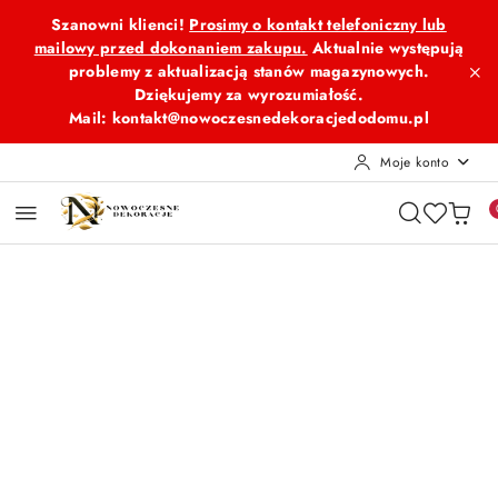
Przejdź do treści głównej
Przejdź do wyszukiwarki
Przejdź do moje konto
Przejdź do menu głównego
Przejdź do opisu produktu
Przejdź do stopki
Szanowni klienci!
Prosimy o kontakt telefoniczny lub
mailowy przed dokonaniem zakupu.
Aktualnie występują
problemy z aktualizacją stanów magazynowych.
Dziękujemy za wyrozumiałość.
Mail: kontakt@nowoczesnedekoracjedodomu.pl
Moje konto