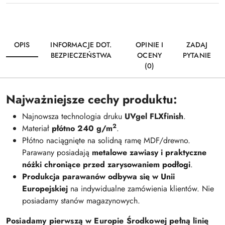
OPIS
INFORMACJE DOT.
OPINIE I
ZADAJ
BEZPIECZEŃSTWA
OCENY
PYTANIE
(0)
Najważniejsze cechy produktu:
Najnowsza technologia druku
UVgel FLXfinish
.
2
Materiał
płótno 240 g/m
.
Płótno naciągnięte na solidną ramę MDF/drewno.
Parawany posiadają
metalowe zawiasy i praktyczne
nóżki chroniące przed zarysowaniem podłogi
.
Produkcja parawanów odbywa się w Unii
Europejskiej
na indywidualne zamówienia klientów. Nie
posiadamy stanów magazynowych.
Posiadamy pierwszą w Europie Środkowej pełną linię