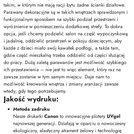
takim, w którym nie mają racji bytu żadne ścianki działowe.
Parawany dekoracyjne są w takich wnętrzach sprawdzonym i
funkcjonalnym sposobem na szybki podział przestrzeni i
wyróżnienie w pomieszczeniu dodatkowej strefy. To dobra
opcja, jeśli chcemy podzielić salon na część wypoczynkową
i jadalnię, oddzielić przestrzeń w pokoju dziecięcym, aby
każde z dzieci miało swój kawałek podłogi, a także tam,
gdzie część mieszkalną trzeba oddzielić od części służącej
do pracy. Dużą zaletą parawanów jest możliwość szybkiego
ich przestawienia – nie jest to więc element, który raz na
zawsze zostanie w tym samym miejscu. Daje nam to
możliwość kreowania wnętrza i zmiany aranżacji zawsze
wtedy, gdy tego potrzebujemy.
Jakość wydruku:
Metoda zadruku
Nasze drukarki
Canon
to innowacyjne plotery
UVgel
najnowszej generacji. Działają w oparciu o nowoczesny
ekologiczny, elastyczny atrament żelowy i technologię