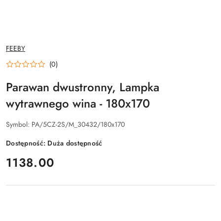
NAZWA
FEEBY
PRODUCENTA:
(0)
Parawan dwustronny, Lampka
wytrawnego wina - 180x170
Symbol:
PA/5CZ-2S/M_30432/180x170
Dostępność:
Duża dostępność
cena:
1138.00