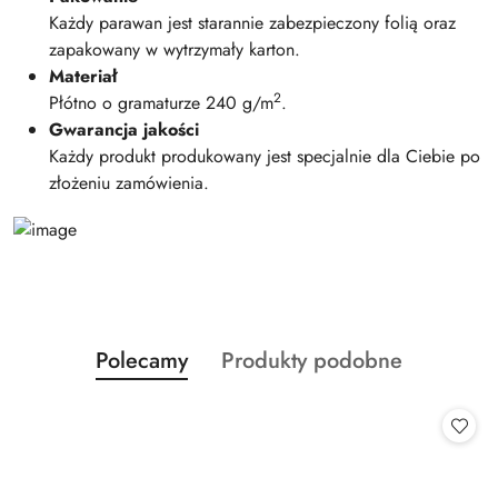
Każdy parawan jest starannie zabezpieczony folią oraz
zapakowany w wytrzymały karton.
Materiał
2
Płótno o gramaturze 240 g/m
.
Gwarancja jakości
Każdy produkt produkowany jest specjalnie dla Ciebie po
złożeniu zamówienia.
Produkty
Produkty
Polecamy
Produkty podobne
Pomiń karuzelę produktów
o
o
statusie:
statusie: