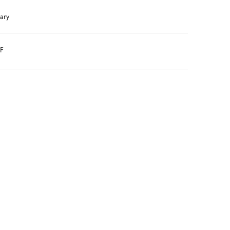
ary
DF