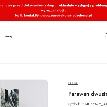
b mailowy przed dokonaniem zakupu.
Aktualnie występują problemy
wyrozumiałość.
Mail: kontakt@nowoczesnedekoracjedodomu.pl
NAZWA
FEEBY
PRODUCENTA:
Parawan dwust
Symbol:
PA/4CZ-2S/M_30