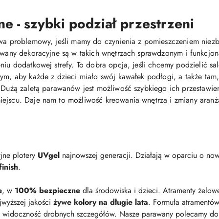
e - szybki podział przestrzeni
ywa problemowy, jeśli mamy do czynienia z pomieszczeniem niezb
rawany dekoracyjne są w takich wnętrzach sprawdzonym i funkcjo
niu dodatkowej strefy. To dobra opcja, jeśli chcemy podzielić s
cym, aby każde z dzieci miało swój kawałek podłogi, a także tam,
 Dużą zaletą parawanów jest możliwość szybkiego ich przestawieni
iejscu. Daje nam to możliwość kreowania wnętrza i zmiany aranż
jne plotery
UVgel
najnowszej generacji. Działają w oparciu o now
inish
.
e
, w
100% bezpieczne
dla środowiska i dzieci. Atramenty żelow
jwyższej jakości
żywe kolory na długie lata
. Formuła atramentów
i widoczność drobnych szczegółów. Nasze parawany polecamy do p