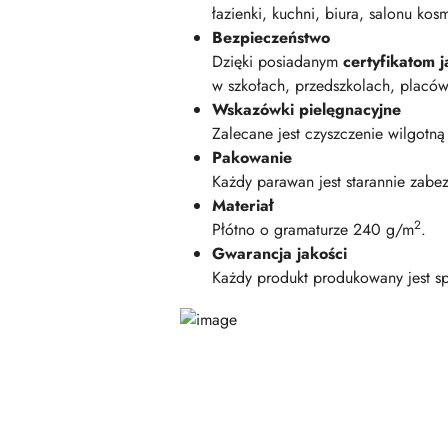
łazienki, kuchni, biura, salonu kos
Bezpieczeństwo
Dzięki posiadanym
certyfikatom
w szkołach, przedszkolach, placó
Wskazówki pielęgnacyjne
Zalecane jest czyszczenie wilgotną
Pakowanie
Każdy parawan jest starannie zabe
Materiał
2
Płótno o gramaturze 240 g/m
.
Gwarancja jakości
Każdy produkt produkowany jest sp
Pomiń karuzelę produktów