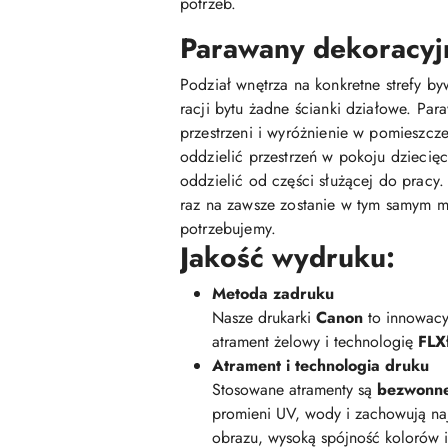
potrzeb.
Parawany dekoracyjn
Podział wnętrza na konkretne strefy b
racji bytu żadne ścianki działowe. Pa
przestrzeni i wyróżnienie w pomieszcze
oddzielić przestrzeń w pokoju dziecię
oddzielić od części służącej do pracy.
raz na zawsze zostanie w tym samym m
potrzebujemy.
Jakość wydruku:
Metoda zadruku
Nasze drukarki
Canon
to innowacy
atrament żelowy i technologię
FLXf
Atrament i technologia druku
Stosowane atramenty są
bezwonn
promieni UV, wody i zachowują na
obrazu, wysoką spójność kolorów 