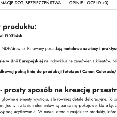
RMACJE DOT. BEZPIECZEŃSTWA
OPINIE I OCENY (0)
 produktu:
l FLXfinish
.
mę MDF/drewno. Parawany posiadają
metalowe zawiasy i praktyc
ę w Unii Europejskiej
na indywidualne zamówienia klientów. 
kowej pełną linię do produkcji fototapet Canon Colorado/
 prosty sposób na kreację przest
 główne elementy wystroju, ale również detale dekoracyjne. To o
em. Jednym z takich elementów są parawany pokojowe, które łącz
i wygodą użytkowania. W naszej ofercie znajdziesz produkty, k