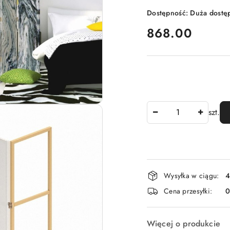
Dostępność:
Duża dostę
cena:
868.00
Ilość
szt.
Dostępność
Wysyłka w ciągu:
4
i
Cena przesyłki:
dostawa
Więcej o produkcie