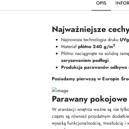
OPIS
INFO
Najważniejsze cechy
Najnowsza technologia druku
UVge
2
Materiał
płótno 240 g/m
.
Płótno naciągnięte na solidną ra
zarysowaniem podłogi
.
Produkcja parawanów odbywa si
Posiadamy pierwszą w Europie Środ
Parawany pokojowe -
W aranżacji wnętrza ważne są nie tylko
często są również przydatnym dodatki
wysoką funkcjonalnością, trwałością 