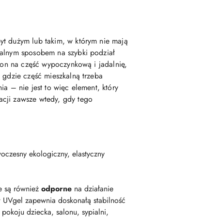
yt dużym lub takim, w którym nie mają
nalnym sposobem na szybki podział
alon na część wypoczynkową i jadalnię,
 gdzie część mieszkalną trzeba
a – nie jest to więc element, który
acji zawsze wtedy, gdy tego
oczesny ekologiczny, elastyczny
e są również
odporne
na działanie
 UVgel zapewnia doskonałą stabilność
okoju dziecka, salonu, sypialni,