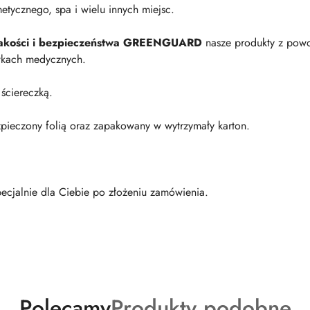
metycznego, spa i wielu innych miejsc.
 jakości i bezpieczeństwa GREENGUARD
nasze produkty z pow
wkach medycznych.
 ściereczką.
zpieczony folią oraz zapakowany w wytrzymały karton.
ecjalnie dla Ciebie po złożeniu zamówienia.
Produkty
Produkty
Polecamy
Produkty podobne