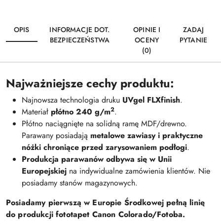
OPIS
INFORMACJE DOT.
OPINIE I
ZADAJ
BEZPIECZEŃSTWA
OCENY
PYTANIE
(0)
Najważniejsze cechy produktu:
Najnowsza technologia druku
UVgel FLXfinish
.
2
Materiał
płótno 240 g/m
.
Płótno naciągnięte na solidną ramę MDF/drewno.
Parawany posiadają
metalowe zawiasy i praktyczne
nóżki chroniące przed zarysowaniem podłogi
.
Produkcja parawanów odbywa się w Unii
Europejskiej
na indywidualne zamówienia klientów. Nie
posiadamy stanów magazynowych.
Posiadamy pierwszą w Europie Środkowej pełną linię
do produkcji fototapet Canon Colorado/Fotoba.