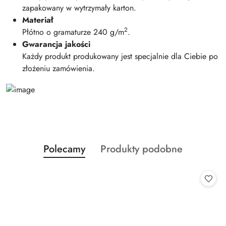
zapakowany w wytrzymały karton.
Materiał
2
Płótno o gramaturze 240 g/m
.
Gwarancja jakości
Każdy produkt produkowany jest specjalnie dla Ciebie po
złożeniu zamówienia.
Produkty
Produkty
Polecamy
Produkty podobne
Pomiń karuzelę produktów
o
o
statusie:
statusie: