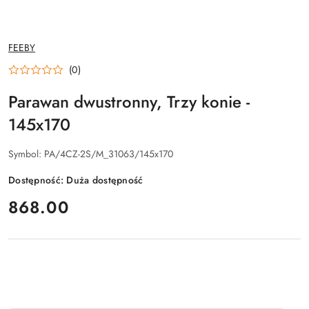
NAZWA
FEEBY
PRODUCENTA:
(0)
Parawan dwustronny, Trzy konie -
145x170
Symbol:
PA/4CZ-2S/M_31063/145x170
Dostępność:
Duża dostępność
cena:
868.00