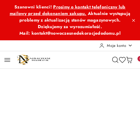
Przejdź do treści głównej
Przejdź do wyszukiwarki
Przejdź do moje konto
Przejdź do menu głównego
Przejdź do opisu produktu
Przejdź do stopki
Szanowni klienci!
Prosimy o kontakt telefoniczny lub
mailowy przed dokonaniem zakupu.
Aktualnie występują
problemy z aktualizacją stanów magazynowych.
Dziękujemy za wyrozumiałość.
Mail: kontakt@nowoczesnedekoracjedodomu.pl
Moje konto