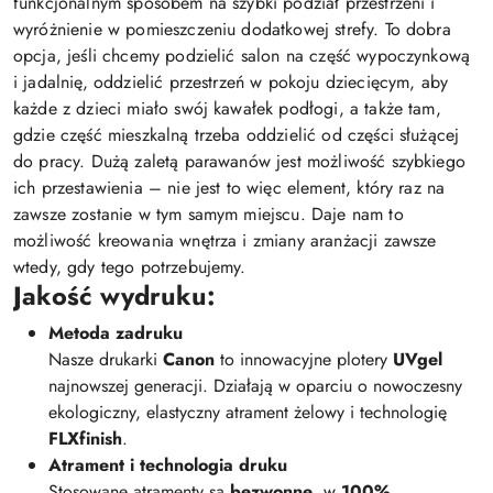
funkcjonalnym sposobem na szybki podział przestrzeni i
wyróżnienie w pomieszczeniu dodatkowej strefy. To dobra
opcja, jeśli chcemy podzielić salon na część wypoczynkową
i jadalnię, oddzielić przestrzeń w pokoju dziecięcym, aby
każde z dzieci miało swój kawałek podłogi, a także tam,
gdzie część mieszkalną trzeba oddzielić od części służącej
do pracy. Dużą zaletą parawanów jest możliwość szybkiego
ich przestawienia – nie jest to więc element, który raz na
zawsze zostanie w tym samym miejscu. Daje nam to
możliwość kreowania wnętrza i zmiany aranżacji zawsze
wtedy, gdy tego potrzebujemy.
Jakość wydruku:
Metoda zadruku
Nasze drukarki
Canon
to innowacyjne plotery
UVgel
najnowszej generacji. Działają w oparciu o nowoczesny
ekologiczny, elastyczny atrament żelowy i technologię
FLXfinish
.
Atrament i technologia druku
Stosowane atramenty są
bezwonne
, w
100%