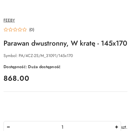
NAZWA
FEEBY
PRODUCENTA:
(0)
Parawan dwustronny, W kratę - 145x170
Symbol:
PA/4CZ-2S/M_31091/145x170
Dostępność:
Duża dostępność
cena:
868.00
Ilość
szt.