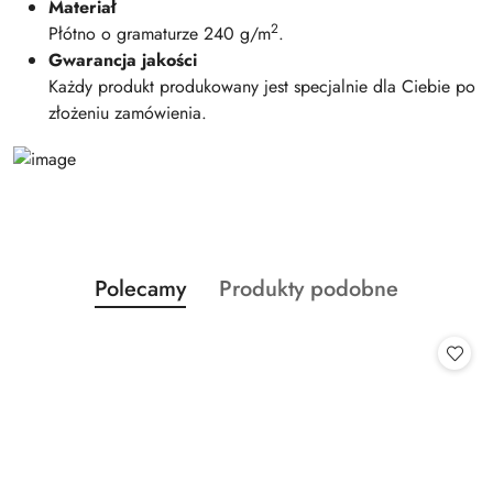
Materiał
2
Płótno o gramaturze 240 g/m
.
Gwarancja jakości
Każdy produkt produkowany jest specjalnie dla Ciebie po
złożeniu zamówienia.
Produkty
Produkty
Polecamy
Produkty podobne
Pomiń karuzelę produktów
o
o
statusie:
statusie: