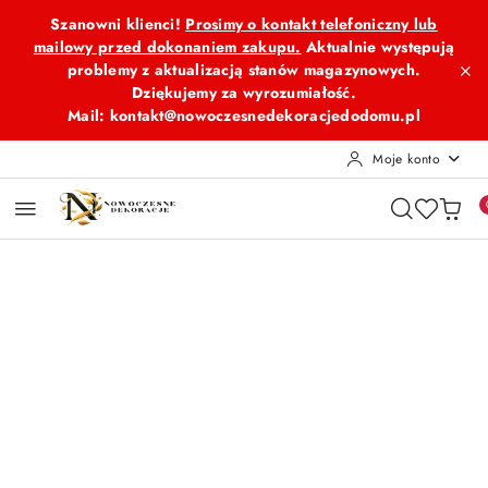
Przejdź do treści głównej
Przejdź do wyszukiwarki
Przejdź do moje konto
Przejdź do menu głównego
Przejdź do opisu produktu
Przejdź do stopki
Szanowni klienci!
Prosimy o kontakt telefoniczny lub
mailowy przed dokonaniem zakupu.
Aktualnie występują
problemy z aktualizacją stanów magazynowych.
Dziękujemy za wyrozumiałość.
Mail: kontakt@nowoczesnedekoracjedodomu.pl
Moje konto