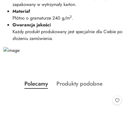
zapakowany w wytrzymały karton.
Materiał
2
Płótno o gramaturze 240 g/m
.
Gwarancja jakości
Każdy produkt produkowany jest specjalnie dla Ciebie po
złożeniu zamówienia.
Produkty
Produkty
Polecamy
Produkty podobne
Pomiń karuzelę produktów
o
o
statusie:
statusie: