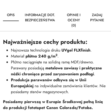
OPIS
INFORMACJE DOT.
OPINIE I
ZADAJ
BEZPIECZEŃSTWA
OCENY
PYTANIE
(0)
Najważniejsze cechy produktu:
Najnowsza technologia druku
UVgel FLXfinish
.
2
Materiał
płótno 240 g/m
.
Płótno naciągnięte na solidną ramę MDF/drewno.
Parawany posiadają
metalowe zawiasy i praktyczne
nóżki chroniące przed zarysowaniem podłogi
.
Produkcja parawanów odbywa się w Unii
Europejskiej
na indywidualne zamówienia klientów. Nie
posiadamy stanów magazynowych.
Posiadamy pierwszą w Europie Środkowej pełną linię
do produkcji fototapet Canon Colorado/Fotoba.