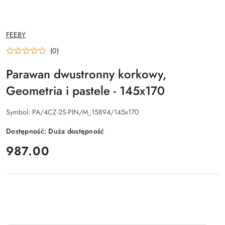
NAZWA
FEEBY
PRODUCENTA:
(0)
Parawan dwustronny korkowy,
Geometria i pastele - 145x170
Symbol:
PA/4CZ-2S-PIN/M_15894/145x170
Dostępność:
Duża dostępność
cena:
987.00