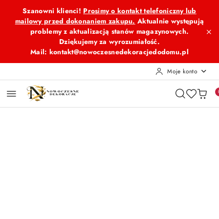
Przejdź do treści głównej
Przejdź do wyszukiwarki
Przejdź do moje konto
Przejdź do menu głównego
Przejdź do opisu produktu
Przejdź do stopki
Szanowni klienci!
Prosimy o kontakt telefoniczny lub
mailowy przed dokonaniem zakupu.
Aktualnie występują
problemy z aktualizacją stanów magazynowych.
Dziękujemy za wyrozumiałość.
Mail: kontakt@nowoczesnedekoracjedodomu.pl
Moje konto