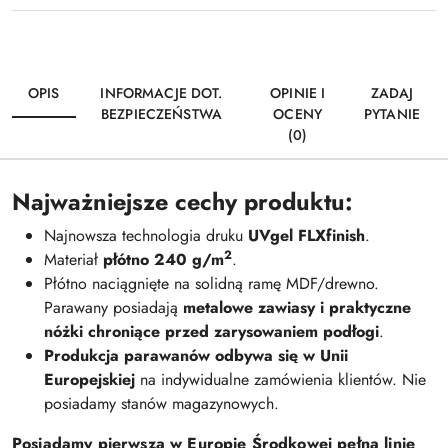
OPIS
INFORMACJE DOT.
OPINIE I
ZADAJ
BEZPIECZEŃSTWA
OCENY
PYTANIE
(0)
Najważniejsze cechy produktu:
Najnowsza technologia druku
UVgel FLXfinish
.
2
Materiał
płótno 240 g/m
.
Płótno naciągnięte na solidną ramę MDF/drewno.
Parawany posiadają
metalowe zawiasy i praktyczne
nóżki chroniące przed zarysowaniem podłogi
.
Produkcja parawanów odbywa się w Unii
Europejskiej
na indywidualne zamówienia klientów. Nie
posiadamy stanów magazynowych.
Posiadamy pierwszą w Europie Środkowej pełną linię