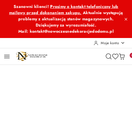
Przejdź do treści głównej
Przejdź do wyszukiwarki
Przejdź do moje konto
Przejdź do menu głównego
Przejdź do opisu produktu
Przejdź do stopki
Szanowni klienci!
Prosimy o kontakt telefoniczny lub
mailowy przed dokonaniem zakupu.
Aktualnie występują
problemy z aktualizacją stanów magazynowych.
Dziękujemy za wyrozumiałość.
Mail: kontakt@nowoczesnedekoracjedodomu.pl
Moje konto