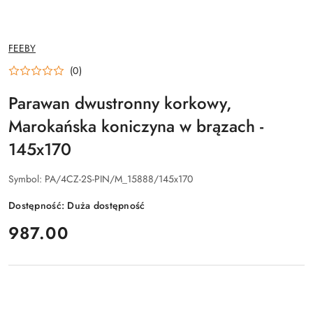
NAZWA
FEEBY
PRODUCENTA:
(0)
Parawan dwustronny korkowy,
Marokańska koniczyna w brązach -
145x170
Symbol:
PA/4CZ-2S-PIN/M_15888/145x170
Dostępność:
Duża dostępność
cena:
987.00