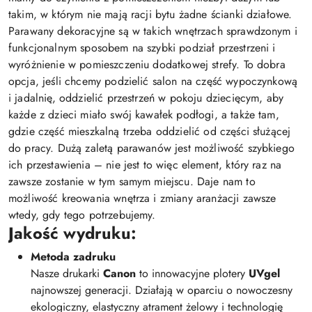
takim, w którym nie mają racji bytu żadne ścianki działowe.
Parawany dekoracyjne są w takich wnętrzach sprawdzonym i
funkcjonalnym sposobem na szybki podział przestrzeni i
wyróżnienie w pomieszczeniu dodatkowej strefy. To dobra
opcja, jeśli chcemy podzielić salon na część wypoczynkową
i jadalnię, oddzielić przestrzeń w pokoju dziecięcym, aby
każde z dzieci miało swój kawałek podłogi, a także tam,
gdzie część mieszkalną trzeba oddzielić od części służącej
do pracy. Dużą zaletą parawanów jest możliwość szybkiego
ich przestawienia – nie jest to więc element, który raz na
zawsze zostanie w tym samym miejscu. Daje nam to
możliwość kreowania wnętrza i zmiany aranżacji zawsze
wtedy, gdy tego potrzebujemy.
Jakość wydruku:
Metoda zadruku
Nasze drukarki
Canon
to innowacyjne plotery
UVgel
najnowszej generacji. Działają w oparciu o nowoczesny
ekologiczny, elastyczny atrament żelowy i technologię