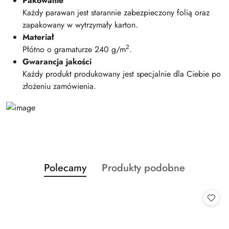
Pakowanie
Każdy parawan jest starannie zabezpieczony folią oraz
zapakowany w wytrzymały karton.
Materiał
2
Płótno o gramaturze 240 g/m
.
Gwarancja jakości
Każdy produkt produkowany jest specjalnie dla Ciebie po
złożeniu zamówienia.
Produkty
Produkty
Polecamy
Produkty podobne
Pomiń karuzelę produktów
o
o
statusie:
statusie: