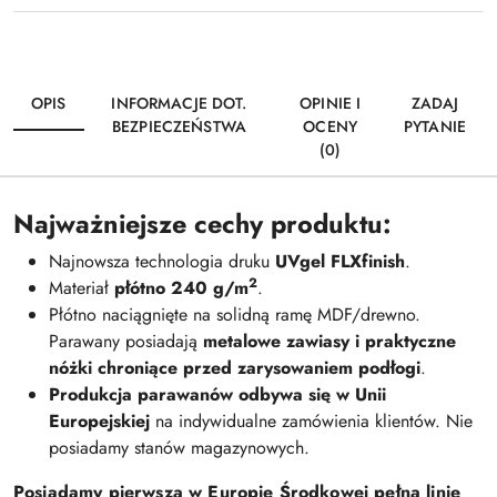
OPIS
INFORMACJE DOT.
OPINIE I
ZADAJ
BEZPIECZEŃSTWA
OCENY
PYTANIE
(0)
Najważniejsze cechy produktu:
Najnowsza technologia druku
UVgel FLXfinish
.
2
Materiał
płótno 240 g/m
.
Płótno naciągnięte na solidną ramę MDF/drewno.
Parawany posiadają
metalowe zawiasy i praktyczne
nóżki chroniące przed zarysowaniem podłogi
.
Produkcja parawanów odbywa się w Unii
Europejskiej
na indywidualne zamówienia klientów. Nie
posiadamy stanów magazynowych.
Posiadamy pierwszą w Europie Środkowej pełną linię