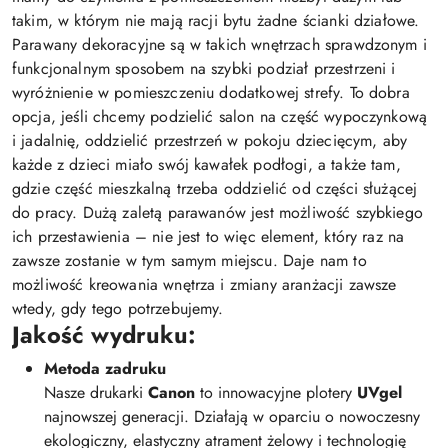
takim, w którym nie mają racji bytu żadne ścianki działowe.
Parawany dekoracyjne są w takich wnętrzach sprawdzonym i
funkcjonalnym sposobem na szybki podział przestrzeni i
wyróżnienie w pomieszczeniu dodatkowej strefy. To dobra
opcja, jeśli chcemy podzielić salon na część wypoczynkową
i jadalnię, oddzielić przestrzeń w pokoju dziecięcym, aby
każde z dzieci miało swój kawałek podłogi, a także tam,
gdzie część mieszkalną trzeba oddzielić od części służącej
do pracy. Dużą zaletą parawanów jest możliwość szybkiego
ich przestawienia – nie jest to więc element, który raz na
zawsze zostanie w tym samym miejscu. Daje nam to
możliwość kreowania wnętrza i zmiany aranżacji zawsze
wtedy, gdy tego potrzebujemy.
Jakość wydruku:
Metoda zadruku
Nasze drukarki
Canon
to innowacyjne plotery
UVgel
najnowszej generacji. Działają w oparciu o nowoczesny
ekologiczny, elastyczny atrament żelowy i technologię