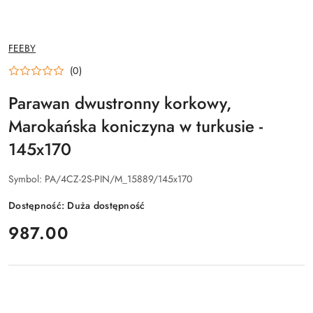
NAZWA
FEEBY
PRODUCENTA:
(0)
Parawan dwustronny korkowy,
Marokańska koniczyna w turkusie -
145x170
Symbol:
PA/4CZ-2S-PIN/M_15889/145x170
Dostępność:
Duża dostępność
cena:
987.00