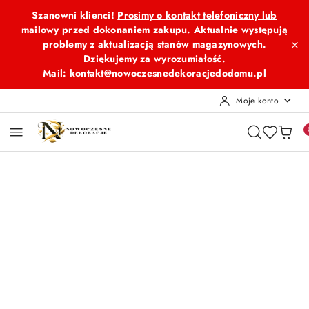
Przejdź do treści głównej
Przejdź do wyszukiwarki
Przejdź do moje konto
Przejdź do menu głównego
Przejdź do opisu produktu
Przejdź do stopki
Szanowni klienci!
Prosimy o kontakt telefoniczny lub
mailowy przed dokonaniem zakupu.
Aktualnie występują
problemy z aktualizacją stanów magazynowych.
Dziękujemy za wyrozumiałość.
Mail: kontakt@nowoczesnedekoracjedodomu.pl
Moje konto