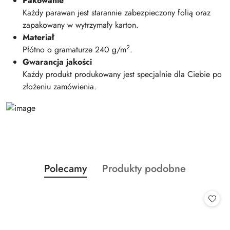
Pakowanie
Każdy parawan jest starannie zabezpieczony folią oraz
zapakowany w wytrzymały karton.
Materiał
2
Płótno o gramaturze 240 g/m
.
Gwarancja jakości
Każdy produkt produkowany jest specjalnie dla Ciebie po
złożeniu zamówienia.
Produkty
Produkty
Polecamy
Produkty podobne
Pomiń karuzelę produktów
o
o
statusie:
statusie: