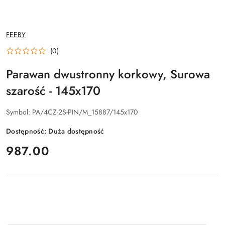
NAZWA
FEEBY
PRODUCENTA:
(0)
Parawan dwustronny korkowy, Surowa
szarość - 145x170
Symbol:
PA/4CZ-2S-PIN/M_15887/145x170
Dostępność:
Duża dostępność
cena:
987.00