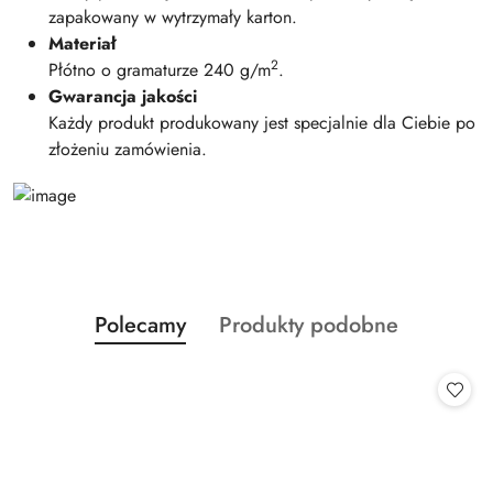
zapakowany w wytrzymały karton.
Materiał
2
Płótno o gramaturze 240 g/m
.
Gwarancja jakości
Każdy produkt produkowany jest specjalnie dla Ciebie po
złożeniu zamówienia.
Produkty
Produkty
Polecamy
Produkty podobne
Pomiń karuzelę produktów
o
o
statusie:
statusie: