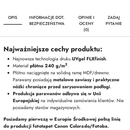
OPIS
INFORMACJE DOT.
OPINIE I
ZADAJ
BEZPIECZEŃSTWA
OCENY
PYTANIE
(0)
Najważniejsze cechy produktu:
Najnowsza technologia druku
UVgel FLXfinish
.
2
Materiał
płótno 240 g/m
.
Płótno naciągnięte na solidną ramę MDF/drewno.
Parawany posiadają
metalowe zawiasy i praktyczne
nóżki chroniące przed zarysowaniem podłogi
.
Produkcja parawanów odbywa się w Unii
Europejskiej
na indywidualne zamówienia klientów. Nie
posiadamy stanów magazynowych.
Posiadamy pierwszą w Europie Środkowej pełną linię
do produkcji fototapet Canon Colorado/Fotoba.