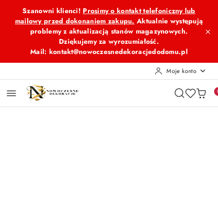
Przejdź do treści głównej
Przejdź do wyszukiwarki
Przejdź do moje konto
Przejdź do menu głównego
Przejdź do opisu produktu
Przejdź do stopki
Szanowni klienci!
Prosimy o kontakt telefoniczny lub
mailowy przed dokonaniem zakupu.
Aktualnie występują
problemy z aktualizacją stanów magazynowych.
Dziękujemy za wyrozumiałość.
Mail: kontakt@nowoczesnedekoracjedodomu.pl
Moje konto