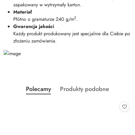
zapakowany w wytrzymały karton.
Materiał
2
Płótno o gramaturze 240 g/m
.
Gwarancja jakości
Każdy produkt produkowany jest specjalnie dla Ciebie po
złożeniu zamówienia.
Produkty
Produkty
Polecamy
Produkty podobne
Pomiń karuzelę produktów
o
o
statusie:
statusie: