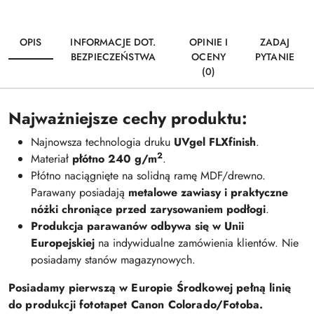
OPIS
INFORMACJE DOT.
OPINIE I
ZADAJ
BEZPIECZEŃSTWA
OCENY
PYTANIE
(0)
Najważniejsze cechy produktu:
Najnowsza technologia druku
UVgel FLXfinish
.
2
Materiał
płótno 240 g/m
.
Płótno naciągnięte na solidną ramę MDF/drewno.
Parawany posiadają
metalowe zawiasy i praktyczne
nóżki chroniące przed zarysowaniem podłogi
.
Produkcja parawanów odbywa się w Unii
Europejskiej
na indywidualne zamówienia klientów. Nie
posiadamy stanów magazynowych.
Posiadamy pierwszą w Europie Środkowej pełną linię
do produkcji fototapet Canon Colorado/Fotoba.