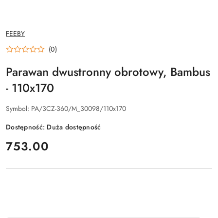
NAZWA
FEEBY
PRODUCENTA:
(0)
Parawan dwustronny obrotowy, Bambus
- 110x170
Symbol:
PA/3CZ-360/M_30098/110x170
Dostępność:
Duża dostępność
cena:
753.00