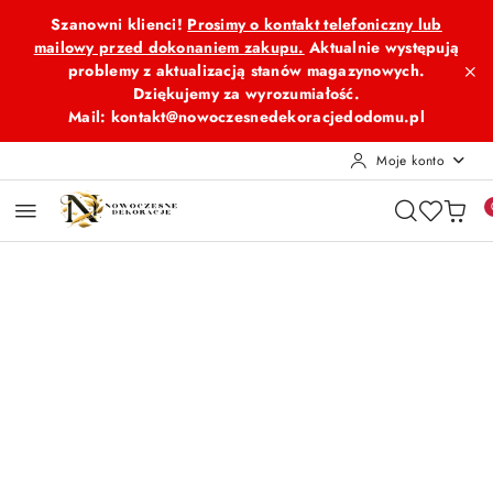
Przejdź do treści głównej
Przejdź do wyszukiwarki
Przejdź do moje konto
Przejdź do menu głównego
Przejdź do opisu produktu
Przejdź do stopki
Szanowni klienci!
Prosimy o kontakt telefoniczny lub
mailowy przed dokonaniem zakupu.
Aktualnie występują
problemy z aktualizacją stanów magazynowych.
Dziękujemy za wyrozumiałość.
Mail: kontakt@nowoczesnedekoracjedodomu.pl
Moje konto