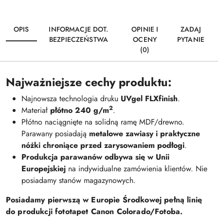
OPIS
INFORMACJE DOT.
OPINIE I
ZADAJ
BEZPIECZEŃSTWA
OCENY
PYTANIE
(0)
Najważniejsze cechy produktu:
Najnowsza technologia druku
UVgel FLXfinish
.
2
Materiał
płótno 240 g/m
.
Płótno naciągnięte na solidną ramę MDF/drewno.
Parawany posiadają
metalowe zawiasy i praktyczne
nóżki chroniące przed zarysowaniem podłogi
.
Produkcja parawanów odbywa się w Unii
Europejskiej
na indywidualne zamówienia klientów. Nie
posiadamy stanów magazynowych.
Posiadamy pierwszą w Europie Środkowej pełną linię
do produkcji fototapet Canon Colorado/Fotoba.