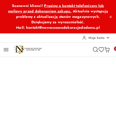
Przejdź do treści głównej
Przejdź do wyszukiwarki
Przejdź do moje konto
Przejdź do menu głównego
Przejdź do opisu produktu
Przejdź do stopki
Szanowni klienci!
Prosimy o kontakt telefoniczny lub
mailowy przed dokonaniem zakupu.
Aktualnie występują
problemy z aktualizacją stanów magazynowych.
Dziękujemy za wyrozumiałość.
Mail: kontakt@nowoczesnedekoracjedodomu.pl
Moje konto