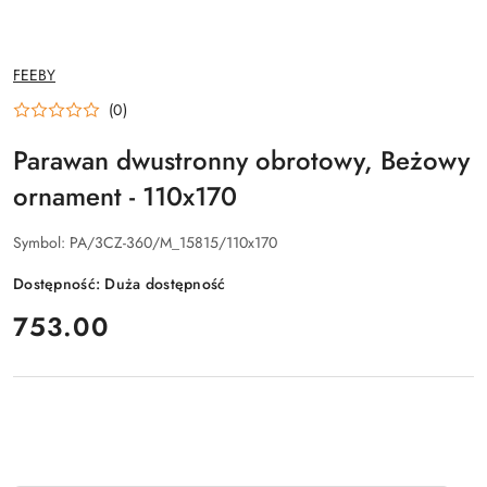
NAZWA
FEEBY
PRODUCENTA:
(0)
Parawan dwustronny obrotowy, Beżowy
ornament - 110x170
Symbol:
PA/3CZ-360/M_15815/110x170
Dostępność:
Duża dostępność
cena:
753.00