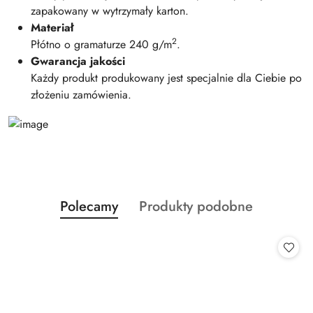
zapakowany w wytrzymały karton.
Materiał
2
Płótno o gramaturze 240 g/m
.
Gwarancja jakości
Każdy produkt produkowany jest specjalnie dla Ciebie po
złożeniu zamówienia.
Produkty
Produkty
Polecamy
Produkty podobne
Pomiń karuzelę produktów
o
o
statusie:
statusie: