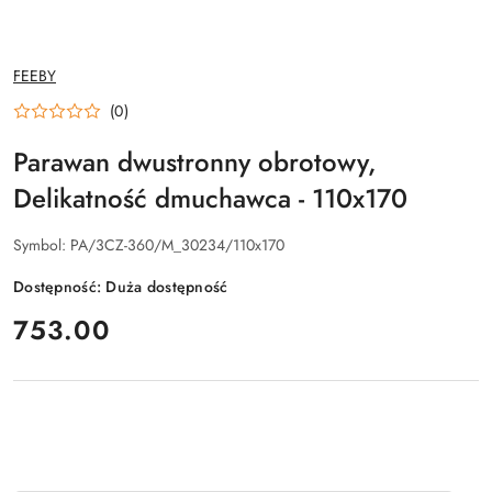
NAZWA
FEEBY
PRODUCENTA:
(0)
Parawan dwustronny obrotowy,
Delikatność dmuchawca - 110x170
Symbol:
PA/3CZ-360/M_30234/110x170
Dostępność:
Duża dostępność
cena:
753.00