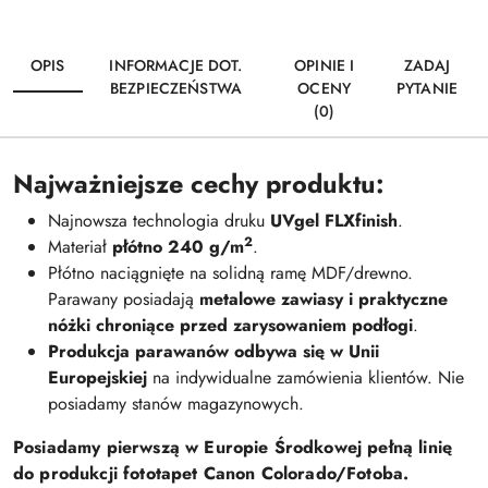
OPIS
INFORMACJE DOT.
OPINIE I
ZADAJ
BEZPIECZEŃSTWA
OCENY
PYTANIE
(0)
Najważniejsze cechy produktu:
Najnowsza technologia druku
UVgel FLXfinish
.
2
Materiał
płótno 240 g/m
.
Płótno naciągnięte na solidną ramę MDF/drewno.
Parawany posiadają
metalowe zawiasy i praktyczne
nóżki chroniące przed zarysowaniem podłogi
.
Produkcja parawanów odbywa się w Unii
Europejskiej
na indywidualne zamówienia klientów. Nie
posiadamy stanów magazynowych.
Posiadamy pierwszą w Europie Środkowej pełną linię
do produkcji fototapet Canon Colorado/Fotoba.