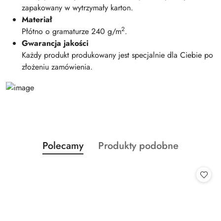
zapakowany w wytrzymały karton.
Materiał
2
Płótno o gramaturze 240 g/m
.
Gwarancja jakości
Każdy produkt produkowany jest specjalnie dla Ciebie po
złożeniu zamówienia.
Produkty
Produkty
Polecamy
Produkty podobne
Pomiń karuzelę produktów
o
o
statusie:
statusie: