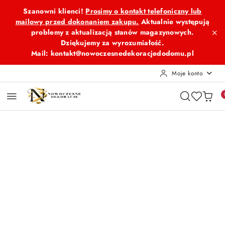
Przejdź do treści głównej
Przejdź do wyszukiwarki
Przejdź do moje konto
Przejdź do menu głównego
Przejdź do opisu produktu
Przejdź do stopki
Szanowni klienci!
Prosimy o kontakt telefoniczny lub
mailowy przed dokonaniem zakupu.
Aktualnie występują
problemy z aktualizacją stanów magazynowych.
Dziękujemy za wyrozumiałość.
Mail: kontakt@nowoczesnedekoracjedodomu.pl
Moje konto