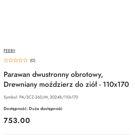
NAZWA
FEEBY
PRODUCENTA:
(0)
Parawan dwustronny obrotowy,
Drewniany moździerz do ziół - 110x170
Symbol:
PA/3CZ-360/M_30248/110x170
Dostępność:
Duża dostępność
cena:
753.00