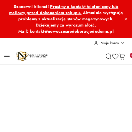
Przejdź do treści głównej
Przejdź do wyszukiwarki
Przejdź do moje konto
Przejdź do menu głównego
Przejdź do opisu produktu
Przejdź do stopki
Szanowni klienci!
Prosimy o kontakt telefoniczny lub
mailowy przed dokonaniem zakupu.
Aktualnie występują
problemy z aktualizacją stanów magazynowych.
Dziękujemy za wyrozumiałość.
Mail: kontakt@nowoczesnedekoracjedodomu.pl
Moje konto