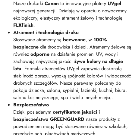
Nasze drukarki
Canon
to innowacyjne plotery
UVgel
najnowszej generacji. Działają w oparciu o nowoczesny
ekologiczny, elastyczny atrament żelowy i technologię
FLXfinish
.
Atrament i technologia druku
Stosowane atramenty są
bezwonne
, w
100%
bezpieczne
dla środowiska i dzieci. Atramenty żelowe są
również
odporne
na działanie promieni UV, wody i
zachowują najwyższej jakości
żywe kolory na długie
lata
. Formuła atramentów UVgel zapewnia doskonałą
stabilność obrazu, wysoką spójność kolorów i widoczność
drobnych szczegółów. Nasze parawany polecamy do
pokoju dziecka, salonu, sypialni, łazienki, kuchni, biura,
salonu kosmetycznego, spa i wielu innych miejsc.
Bezpieczeństwo
Dzięki posiadanym
certyfikatom jakości i
bezpieczeństwa GREENGUARD
nasze produkty z
powodzeniem mogą być stosowane również w szkołach,
przedszkolach, placówkach medycznych.