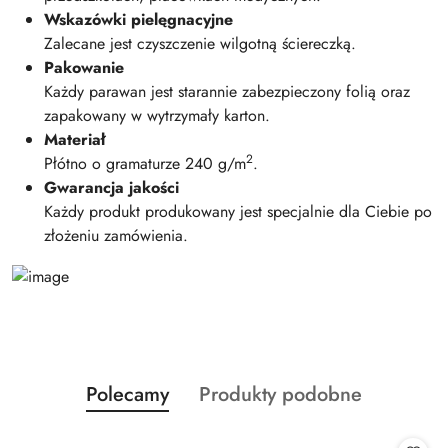
Wskazówki pielęgnacyjne
Zalecane jest czyszczenie wilgotną ściereczką.
Pakowanie
Każdy parawan jest starannie zabezpieczony folią oraz
zapakowany w wytrzymały karton.
Materiał
2
Płótno o gramaturze 240 g/m
.
Gwarancja jakości
Każdy produkt produkowany jest specjalnie dla Ciebie po
złożeniu zamówienia.
Produkty
Produkty
Polecamy
Produkty podobne
Pomiń karuzelę produktów
o
o
statusie:
statusie: