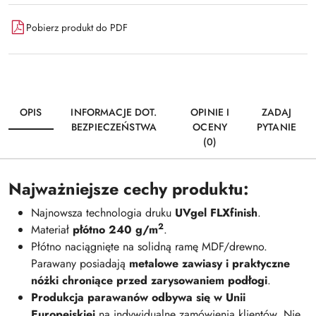
Pobierz produkt do PDF
OPIS
INFORMACJE DOT.
OPINIE I
ZADAJ
BEZPIECZEŃSTWA
OCENY
PYTANIE
(0)
Najważniejsze cechy produktu:
Najnowsza technologia druku
UVgel FLXfinish
.
2
Materiał
płótno 240 g/m
.
Płótno naciągnięte na solidną ramę MDF/drewno.
Parawany posiadają
metalowe zawiasy i praktyczne
nóżki chroniące przed zarysowaniem podłogi
.
Produkcja parawanów odbywa się w Unii
Europejskiej
na indywidualne zamówienia klientów. Nie