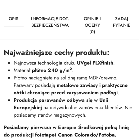
OPIS
INFORMACJE DOT.
OPINIE I
ZADAJ
BEZPIECZEŃSTWA
OCENY
PYTANIE
(0)
Najważniejsze cechy produktu:
Najnowsza technologia druku
UVgel FLXfinish
.
2
Materiał
płótno 240 g/m
.
Płótno naciągnięte na solidną ramę MDF/drewno.
Parawany posiadają
metalowe zawiasy i praktyczne
nóżki chroniące przed zarysowaniem podłogi
.
Produkcja parawanów odbywa się w Unii
Europejskiej
na indywidualne zamówienia klientów. Nie
posiadamy stanów magazynowych.
Posiadamy pierwszą w Europie Środkowej pełną linię
do produkcji fototapet Canon Colorado/Fotoba.