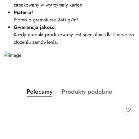
zapakowany w wytrzymały karton.
Materiał
2
Płótno o gramaturze 240 g/m
.
Gwarancja jakości
Każdy produkt produkowany jest specjalnie dla Ciebie po
złożeniu zamówienia.
Produkty
Produkty
Polecamy
Produkty podobne
Pomiń karuzelę produktów
o
o
statusie:
statusie: