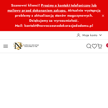
Przejdź do treści głównej
Przejdź do wyszukiwarki
Przejdź do moje konto
Przejdź do menu głównego
Przejdź do opisu produktu
Przejdź do stopki
Szanowni klienci!
Prosimy o kontakt telefoniczny lub
mailowy przed dokonaniem zakupu.
Aktualnie występują
problemy z aktualizacją stanów magazynowych.
Dziękujemy za wyrozumiałość.
Mail: kontakt@nowoczesnedekoracjedodomu.pl
Moje konto