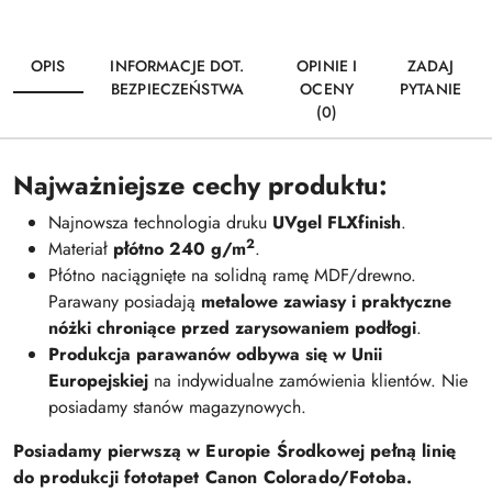
OPIS
INFORMACJE DOT.
OPINIE I
ZADAJ
BEZPIECZEŃSTWA
OCENY
PYTANIE
(0)
Najważniejsze cechy produktu:
Najnowsza technologia druku
UVgel FLXfinish
.
2
Materiał
płótno 240 g/m
.
Płótno naciągnięte na solidną ramę MDF/drewno.
Parawany posiadają
metalowe zawiasy i praktyczne
nóżki chroniące przed zarysowaniem podłogi
.
Produkcja parawanów odbywa się w Unii
Europejskiej
na indywidualne zamówienia klientów. Nie
posiadamy stanów magazynowych.
Posiadamy pierwszą w Europie Środkowej pełną linię
do produkcji fototapet Canon Colorado/Fotoba.