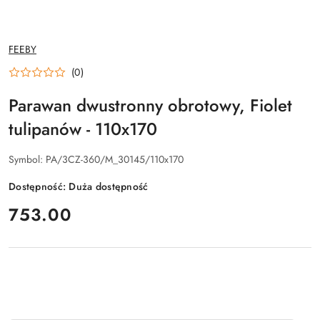
NAZWA
FEEBY
PRODUCENTA:
(0)
Parawan dwustronny obrotowy, Fiolet
tulipanów - 110x170
Symbol:
PA/3CZ-360/M_30145/110x170
Dostępność:
Duża dostępność
cena:
753.00