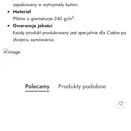
zapakowany w wytrzymały karton.
Materiał
2
Płótno o gramaturze 240 g/m
.
Gwarancja jakości
Każdy produkt produkowany jest specjalnie dla Ciebie po
złożeniu zamówienia.
Produkty
Produkty
Polecamy
Produkty podobne
Pomiń karuzelę produktów
o
o
statusie:
statusie: