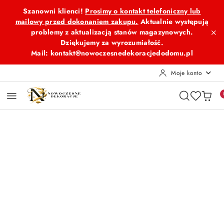
Przejdź do treści głównej
Przejdź do wyszukiwarki
Przejdź do moje konto
Przejdź do menu głównego
Przejdź do opisu produktu
Przejdź do stopki
Szanowni klienci!
Prosimy o kontakt telefoniczny lub
mailowy przed dokonaniem zakupu.
Aktualnie występują
problemy z aktualizacją stanów magazynowych.
Dziękujemy za wyrozumiałość.
Mail: kontakt@nowoczesnedekoracjedodomu.pl
Moje konto