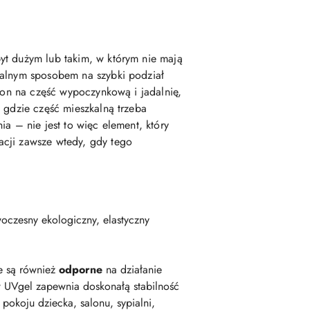
yt dużym lub takim, w którym nie mają
nalnym sposobem na szybki podział
alon na część wypoczynkową i jadalnię,
 gdzie część mieszkalną trzeba
a – nie jest to więc element, który
acji zawsze wtedy, gdy tego
oczesny ekologiczny, elastyczny
e są również
odporne
na działanie
 UVgel zapewnia doskonałą stabilność
okoju dziecka, salonu, sypialni,