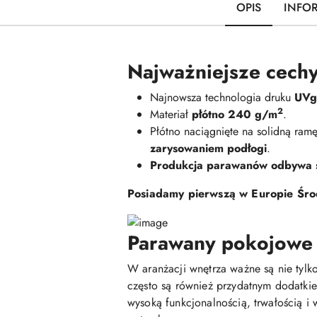
OPIS
INFO
Najważniejsze cechy
Najnowsza technologia druku
UVge
2
Materiał
płótno 240 g/m
.
Płótno naciągnięte na solidną ra
zarysowaniem podłogi
.
Produkcja parawanów odbywa si
Posiadamy pierwszą w Europie Środ
Parawany pokojowe -
W aranżacji wnętrza ważne są nie tylko
często są również przydatnym dodatki
wysoką funkcjonalnością, trwałością 