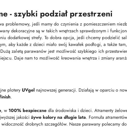
e - szybki podział przestrzeni
ywa problemowy, jeśli mamy do czynienia z pomieszczeniem niezb
rawany dekoracyjne są w takich wnętrzach sprawdzonym i funkcjo
niu dodatkowej strefy. To dobra opcja, jeśli chcemy podzielić s
cym, aby każde z dzieci miało swój kawałek podłogi, a także tam,
 Dużą zaletą parawanów jest możliwość szybkiego ich przestawieni
iejscu. Daje nam to możliwość kreowania wnętrza i zmiany aranż
jne plotery
UVgel
najnowszej generacji. Działają w oparciu o now
inish
.
e
, w
100% bezpieczne
dla środowiska i dzieci. Atramenty żelow
jwyższej jakości
żywe kolory na długie lata
. Formuła atramentów
i widoczność drobnych szczegółów. Nasze parawany polecamy do p