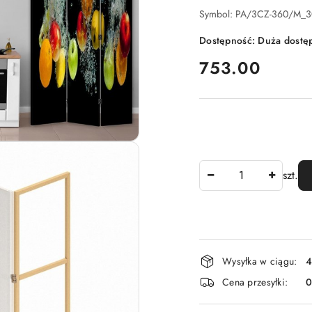
Symbol:
PA/3CZ-360/M_3
Dostępność:
Duża dostę
cena:
753.00
Ilość
szt.
Dostępność
Wysyłka w ciągu:
4
i
Cena przesyłki:
dostawa