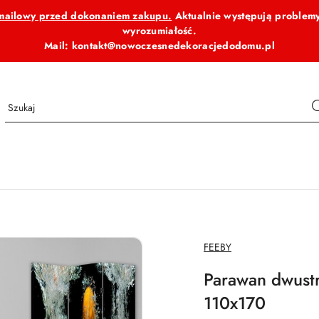
b mailowy przed dokonaniem zakupu.
Aktualnie występują problemy
wyrozumiałość.
Mail: kontakt@nowoczesnedekoracjedodomu.pl
NAZWA
FEEBY
PRODUCENTA:
Parawan dwustr
110x170