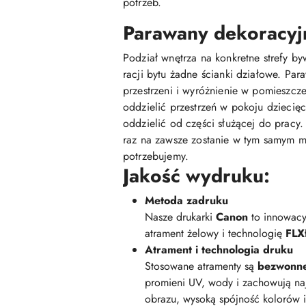
potrzeb.
Parawany dekoracyjn
Podział wnętrza na konkretne strefy b
racji bytu żadne ścianki działowe. Pa
przestrzeni i wyróżnienie w pomieszcze
oddzielić przestrzeń w pokoju dziecię
oddzielić od części służącej do pracy.
raz na zawsze zostanie w tym samym m
potrzebujemy.
Jakość wydruku:
Metoda zadruku
Nasze drukarki
Canon
to innowacy
atrament żelowy i technologię
FLXf
Atrament i technologia druku
Stosowane atramenty są
bezwonn
promieni UV, wody i zachowują na
obrazu, wysoką spójność kolorów 