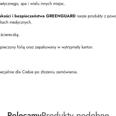
metycznego, spa i wielu innych miejsc.
 jakości i bezpieczeństwa GREENGUARD
nasze produkty z pow
wkach medycznych.
 ściereczką.
zpieczony folią oraz zapakowany w wytrzymały karton.
ecjalnie dla Ciebie po złożeniu zamówienia.
Produkty
Produkty
Polecamy
Produkty podobne