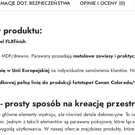
RMACJE DOT. BEZPIECZEŃSTWA
OPINIE I OCENY (0)
 produktu:
l FLXfinish
.
mę MDF/drewno. Parawany posiadają
metalowe zawiasy i praktyc
ę w Unii Europejskiej
na indywidualne zamówienia klientów. 
kowej pełną linię do produkcji fototapet Canon Colorado/
 prosty sposób na kreację przest
 główne elementy wystroju, ale również detale dekoracyjne. To o
em. Jednym z takich elementów są parawany pokojowe, które łącz
i wygodą użytkowania. W naszej ofercie znajdziesz produkty, k