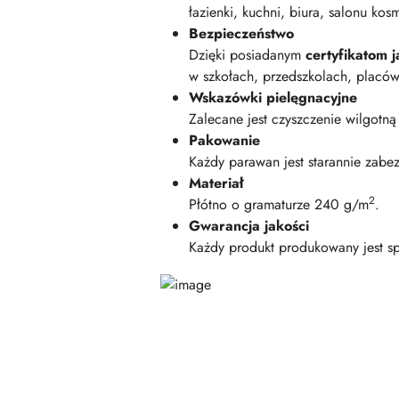
łazienki, kuchni, biura, salonu kos
Bezpieczeństwo
Dzięki posiadanym
certyfikatom
w szkołach, przedszkolach, placó
Wskazówki pielęgnacyjne
Zalecane jest czyszczenie wilgotną
Pakowanie
Każdy parawan jest starannie zabe
Materiał
2
Płótno o gramaturze 240 g/m
.
Gwarancja jakości
Każdy produkt produkowany jest sp
Pomiń karuzelę produktów