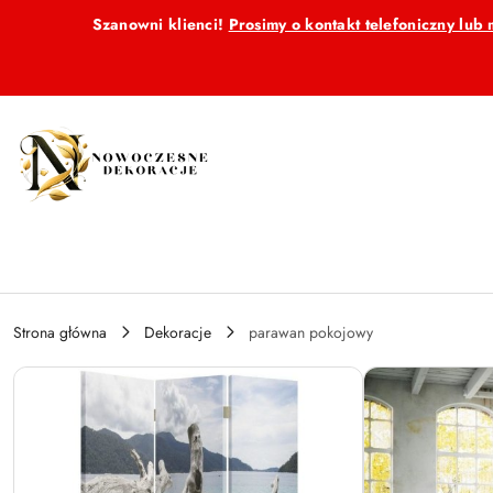
Przejdź do treści głównej
Przejdź do wyszukiwarki
Przejdź do moje konto
Przejdź do menu głównego
Przejdź do opisu produktu
Przejdź do stopki
Szanowni klienci!
Prosimy o kontakt telefoniczny lu
Strona główna
Dekoracje
parawan pokojowy