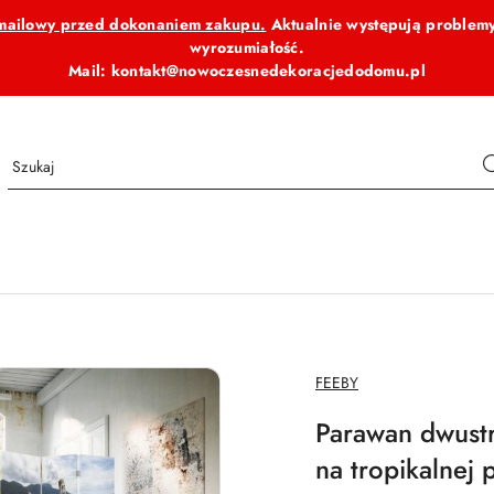
b mailowy przed dokonaniem zakupu.
Aktualnie występują problemy
wyrozumiałość.
Mail: kontakt@nowoczesnedekoracjedodomu.pl
NAZWA
FEEBY
PRODUCENTA:
Parawan dwust
na tropikalnej 