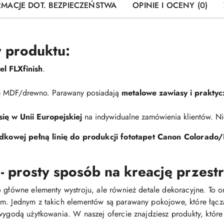
RMACJE DOT. BEZPIECZEŃSTWA
OPINIE I OCENY (0)
 produktu:
l FLXfinish
.
mę MDF/drewno. Parawany posiadają
metalowe zawiasy i praktyc
ę w Unii Europejskiej
na indywidualne zamówienia klientów. 
kowej pełną linię do produkcji fototapet Canon Colorado/
 prosty sposób na kreację przest
 główne elementy wystroju, ale również detale dekoracyjne. To o
em. Jednym z takich elementów są parawany pokojowe, które łącz
i wygodą użytkowania. W naszej ofercie znajdziesz produkty, k