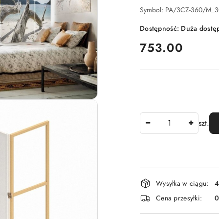
Symbol:
PA/3CZ-360/M_3
Dostępność:
Duża dostę
cena:
753.00
Ilość
szt.
Dostępność
Wysyłka w ciągu:
4
i
Cena przesyłki:
dostawa