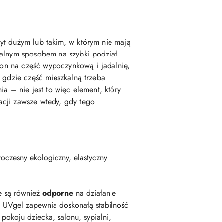
yt dużym lub takim, w którym nie mają
nalnym sposobem na szybki podział
alon na część wypoczynkową i jadalnię,
 gdzie część mieszkalną trzeba
a – nie jest to więc element, który
acji zawsze wtedy, gdy tego
oczesny ekologiczny, elastyczny
e są również
odporne
na działanie
 UVgel zapewnia doskonałą stabilność
okoju dziecka, salonu, sypialni,