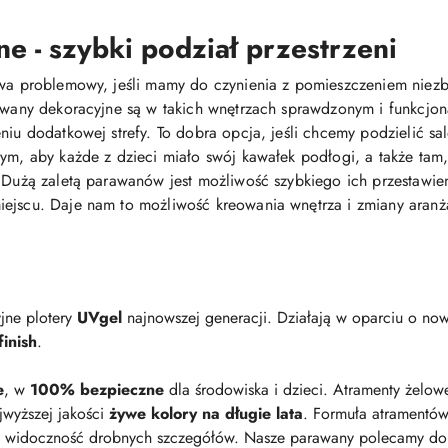
e - szybki podział przestrzeni
ywa problemowy, jeśli mamy do czynienia z pomieszczeniem niezb
rawany dekoracyjne są w takich wnętrzach sprawdzonym i funkcjo
niu dodatkowej strefy. To dobra opcja, jeśli chcemy podzielić s
cym, aby każde z dzieci miało swój kawałek podłogi, a także tam,
 Dużą zaletą parawanów jest możliwość szybkiego ich przestawieni
iejscu. Daje nam to możliwość kreowania wnętrza i zmiany aranż
jne plotery
UVgel
najnowszej generacji. Działają w oparciu o now
inish
.
e
, w
100% bezpieczne
dla środowiska i dzieci. Atramenty żelow
jwyższej jakości
żywe kolory na długie lata
. Formuła atramentów
i widoczność drobnych szczegółów. Nasze parawany polecamy do p