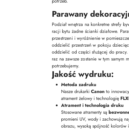
potrzeb.
Parawany dekoracyjn
Podział wnętrza na konkretne strefy b
racji bytu żadne ścianki działowe. Pa
przestrzeni i wyróżnienie w pomieszcze
oddzielić przestrzeń w pokoju dziecię
oddzielić od części służącej do pracy.
raz na zawsze zostanie w tym samym m
potrzebujemy.
Jakość wydruku:
Metoda zadruku
Nasze drukarki
Canon
to innowacy
atrament żelowy i technologię
FLXf
Atrament i technologia druku
Stosowane atramenty są
bezwonn
promieni UV, wody i zachowują na
obrazu, wysoką spójność kolorów 