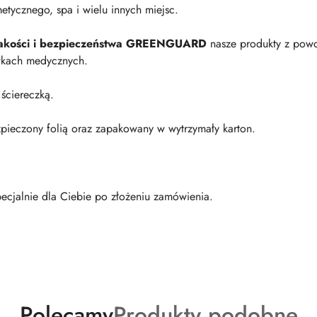
metycznego, spa i wielu innych miejsc.
 jakości i bezpieczeństwa GREENGUARD
nasze produkty z pow
wkach medycznych.
 ściereczką.
zpieczony folią oraz zapakowany w wytrzymały karton.
ecjalnie dla Ciebie po złożeniu zamówienia.
Produkty
Produkty
Polecamy
Produkty podobne