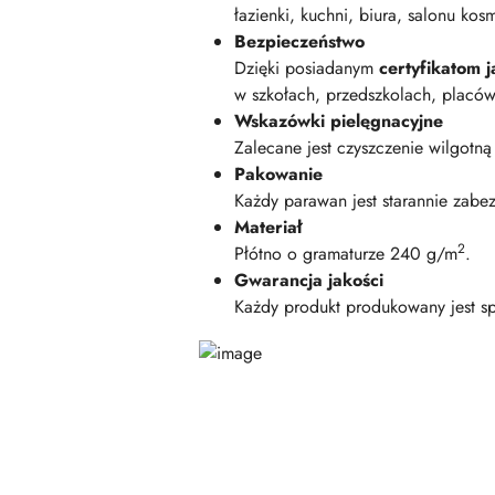
łazienki, kuchni, biura, salonu kos
Bezpieczeństwo
Dzięki posiadanym
certyfikatom
w szkołach, przedszkolach, placó
Wskazówki pielęgnacyjne
Zalecane jest czyszczenie wilgotną
Pakowanie
Każdy parawan jest starannie zabe
Materiał
2
Płótno o gramaturze 240 g/m
.
Gwarancja jakości
Każdy produkt produkowany jest sp
Pomiń karuzelę produktów