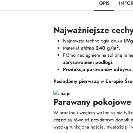
OPIS
INFO
Najważniejsze cechy
Najnowsza technologia druku
UVge
2
Materiał
płótno 240 g/m
.
Płótno naciągnięte na solidną ra
zarysowaniem podłogi
.
Produkcja parawanów odbywa si
Posiadamy pierwszą w Europie Środ
Parawany pokojowe -
W aranżacji wnętrza ważne są nie tylko
często są również przydatnym dodatki
wysoką funkcjonalnością, trwałością 