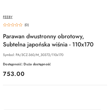
NAZWA
FEEBY
PRODUCENTA:
(0)
Parawan dwustronny obrotowy,
Subtelna japońska wiśnia - 110x170
Symbol:
PA/3CZ-360/M_30372/110x170
Dostępność:
Duża dostępność
cena:
753.00