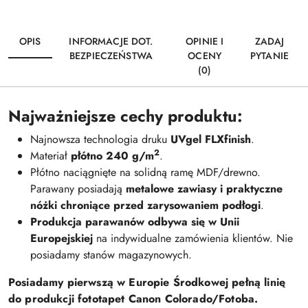
OPIS
INFORMACJE DOT.
OPINIE I
ZADAJ
BEZPIECZEŃSTWA
OCENY
PYTANIE
(0)
Najważniejsze cechy produktu:
Najnowsza technologia druku
UVgel FLXfinish
.
2
Materiał
płótno 240 g/m
.
Płótno naciągnięte na solidną ramę MDF/drewno.
Parawany posiadają
metalowe zawiasy i praktyczne
nóżki chroniące przed zarysowaniem podłogi
.
Produkcja parawanów odbywa się w Unii
Europejskiej
na indywidualne zamówienia klientów. Nie
posiadamy stanów magazynowych.
Posiadamy pierwszą w Europie Środkowej pełną linię
do produkcji fototapet Canon Colorado/Fotoba.