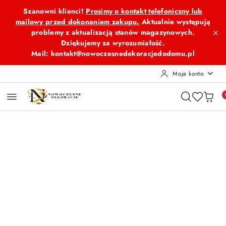
Przejdź do treści głównej
Przejdź do wyszukiwarki
Przejdź do moje konto
Przejdź do menu głównego
Przejdź do opisu produktu
Przejdź do stopki
Szanowni klienci!
Prosimy o kontakt telefoniczny lub
mailowy przed dokonaniem zakupu.
Aktualnie występują
problemy z aktualizacją stanów magazynowych.
Dziękujemy za wyrozumiałość.
Mail: kontakt@nowoczesnedekoracjedodomu.pl
Moje konto