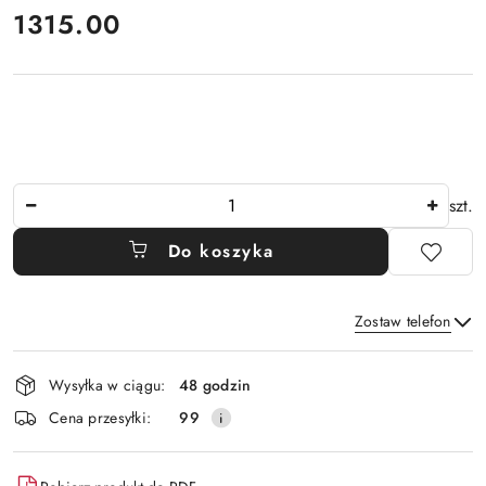
cena:
1315.00
Ilość
szt.
Do koszyka
Zostaw telefon
Dostępność
Wysyłka w ciągu:
48 godzin
i
Wyślij
Cena przesyłki:
99
dostawa