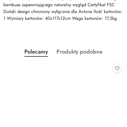
bambusa zapewniającego naturalny wygląd Certyfikat FSC
Duński design chroniony wyłącznie dla Actona Ilość kartonów:
1 Wymiary kartonów: 40x117x12cm Waga kartonów: 17,5kg
Produkty
Produkty
Polecamy
Produkty podobne
Pomiń karuzelę produktów
o
o
statusie:
statusie: