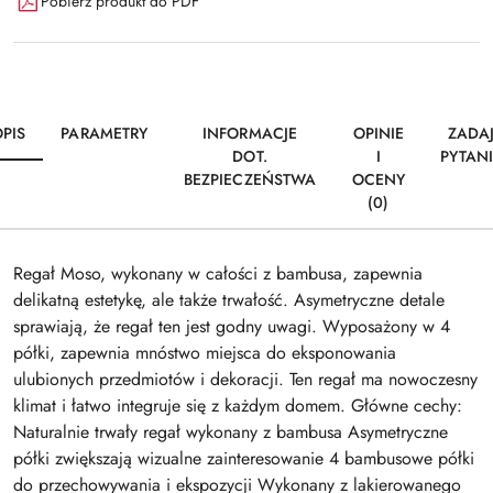
Pobierz produkt do PDF
PIS
PARAMETRY
INFORMACJE
OPINIE
ZADA
DOT.
I
PYTAN
BEZPIECZEŃSTWA
OCENY
(0)
Regał Moso, wykonany w całości z bambusa, zapewnia
delikatną estetykę, ale także trwałość. Asymetryczne detale
sprawiają, że regał ten jest godny uwagi. Wyposażony w 4
półki, zapewnia mnóstwo miejsca do eksponowania
ulubionych przedmiotów i dekoracji. Ten regał ma nowoczesny
klimat i łatwo integruje się z każdym domem. Główne cechy:
Naturalnie trwały regał wykonany z bambusa Asymetryczne
półki zwiększają wizualne zainteresowanie 4 bambusowe półki
do przechowywania i ekspozycji Wykonany z lakierowanego