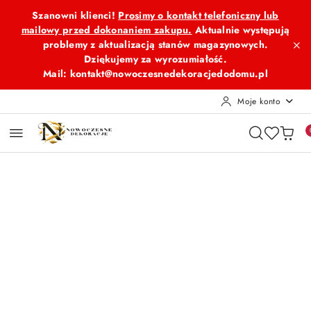
Przejdź do treści głównej
Przejdź do wyszukiwarki
Przejdź do moje konto
Przejdź do menu głównego
Przejdź do opisu produktu
Przejdź do stopki
Szanowni klienci!
Prosimy o kontakt telefoniczny lub
mailowy przed dokonaniem zakupu.
Aktualnie występują
problemy z aktualizacją stanów magazynowych.
Dziękujemy za wyrozumiałość.
Mail: kontakt@nowoczesnedekoracjedodomu.pl
Moje konto