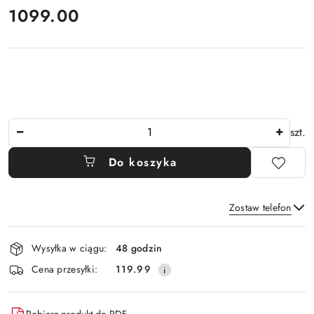
cena:
1099.00
Ilość
szt.
Do koszyka
Zostaw telefon
Dostępność
Wysyłka w ciągu:
48 godzin
i
Wyślij
Cena przesyłki:
119.99
dostawa