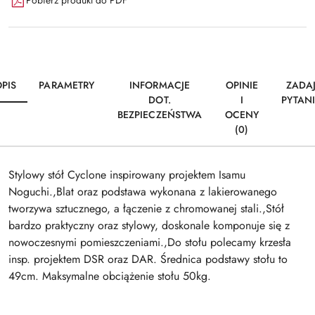
Pobierz produkt do PDF
PIS
PARAMETRY
INFORMACJE
OPINIE
ZADA
DOT.
I
PYTAN
BEZPIECZEŃSTWA
OCENY
(0)
Stylowy stół Cyclone inspirowany projektem Isamu
Noguchi.,Blat oraz podstawa wykonana z lakierowanego
tworzywa sztucznego, a łączenie z chromowanej stali.,Stół
bardzo praktyczny oraz stylowy, doskonale komponuje się z
nowoczesnymi pomieszczeniami.,Do stołu polecamy krzesła
insp. projektem DSR oraz DAR. Średnica podstawy stołu to
49cm. Maksymalne obciążenie stołu 50kg.