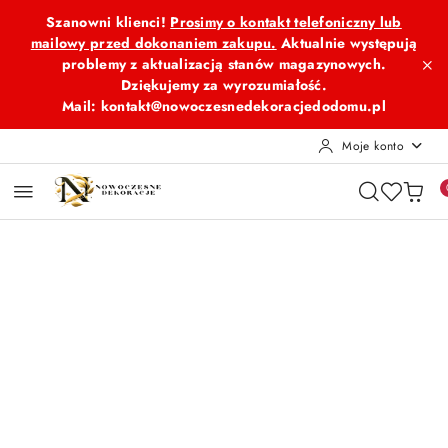
Przejdź do treści głównej
Przejdź do wyszukiwarki
Przejdź do moje konto
Przejdź do menu głównego
Przejdź do opisu produktu
Przejdź do stopki
Szanowni klienci!
Prosimy o kontakt telefoniczny lub
mailowy przed dokonaniem zakupu.
Aktualnie występują
problemy z aktualizacją stanów magazynowych.
Dziękujemy za wyrozumiałość.
Mail: kontakt@nowoczesnedekoracjedodomu.pl
Moje konto