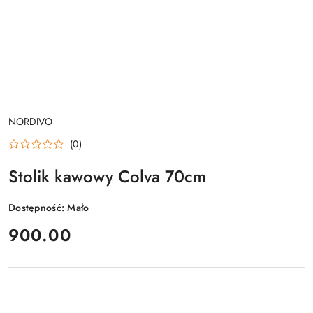
NAZWA
NORDIVO
PRODUCENTA:
(0)
Stolik kawowy Colva 70cm
Dostępność:
Mało
cena:
900.00