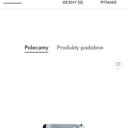
OCENY (0)
PYTANIE
Produkty
Produkty
Polecamy
Produkty podobne
Pomiń karuzelę produktów
o
o
statusie:
statusie: