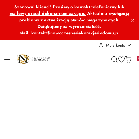
Przejdź do treści głównej
Przejdź do wyszukiwarki
Przejdź do moje konto
Przejdź do menu głównego
Przejdź do opisu produktu
Przejdź do stopki
Szanowni klienci!
Prosimy o kontakt telefoniczny lub
mailowy przed dokonaniem zakupu.
Aktualnie występują
problemy z aktualizacją stanów magazynowych.
Dziękujemy za wyrozumiałość.
Mail: kontakt@nowoczesnedekoracjedodomu.pl
Moje konto