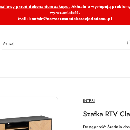
b mailowy przed dokonaniem zakupu.
Aktualnie występują problemy
wyrozumiałość.
Mail: kontakt@nowoczesnedekoracjedodomu.pl
NAZWA
INTESI
PRODUCENTA:
Szafka RTV Cla
Dostępność:
Średnia do