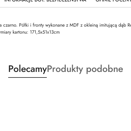
arno. Półki i fronty wykonane z MDF z okleiną imitującą dąb Rega
iary kartonu: 171,5x51x13cm
Produkty
Produkty
Polecamy
Produkty podobne
o
o
statusie:
statusie: