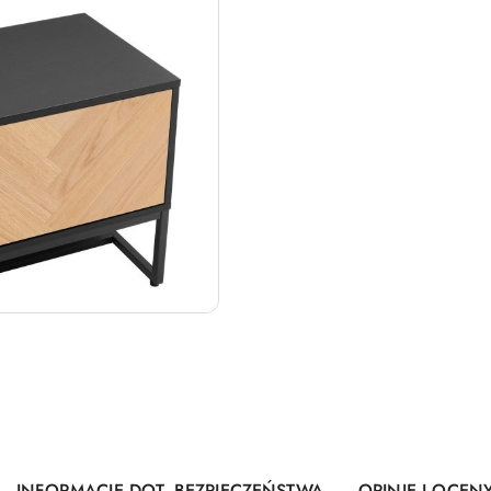
INFORMACJE DOT. BEZPIECZEŃSTWA
OPINIE I OCENY