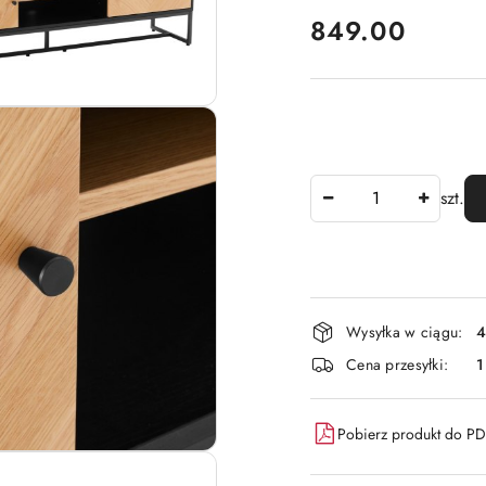
cena:
849.00
Ilość
szt.
Dostępność
Wysyłka w ciągu:
4
i
Cena przesyłki:
1
dostawa
Pobierz produkt do P