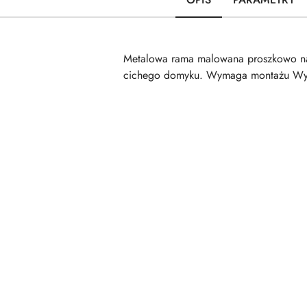
Metalowa rama malowana proszkowo na cz
cichego domyku. Wymaga montażu Wym
Pomiń karuzelę produktów