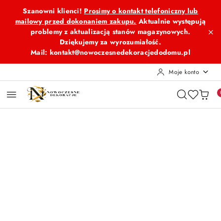
Przejdź do treści głównej
Przejdź do wyszukiwarki
Przejdź do moje konto
Przejdź do menu głównego
Przejdź do opisu produktu
Przejdź do stopki
Szanowni klienci!
Prosimy o kontakt telefoniczny lub
mailowy przed dokonaniem zakupu.
Aktualnie występują
problemy z aktualizacją stanów magazynowych.
Dziękujemy za wyrozumiałość.
Mail: kontakt@nowoczesnedekoracjedodomu.pl
Moje konto