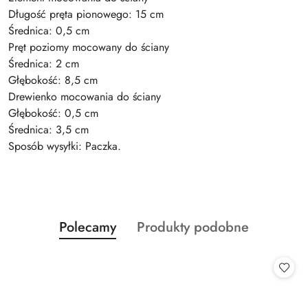
Długość pręta pionowego: 15 cm
Średnica: 0,5 cm
Pręt poziomy mocowany do ściany
Średnica: 2 cm
Głębokość: 8,5 cm
Drewienko mocowania do ściany
Głębokość: 0,5 cm
Średnica: 3,5 cm
Sposób wysyłki: Paczka.
Produkty
Produkty
Polecamy
Produkty podobne
Pomiń karuzelę produktów
o
o
statusie:
statusie: