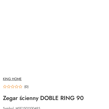
NAZWA
KING HOME
PRODUCENTA:
(0)
Zegar ścienny DOBLE RING 90
Symbol:
MSE1501100485