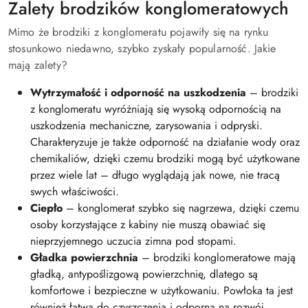
Zalety brodzików konglomeratowych
Mimo że brodziki z konglomeratu pojawiły się na rynku
stosunkowo niedawno, szybko zyskały popularność. Jakie
mają zalety?
Wytrzymałość i odporność na uszkodzenia
– brodziki
z konglomeratu wyróżniają się wysoką odpornością na
uszkodzenia mechaniczne, zarysowania i odpryski.
Charakteryzuje je także odporność na działanie wody oraz
chemikaliów, dzięki czemu brodziki mogą być użytkowane
przez wiele lat – długo wyglądają jak nowe, nie tracą
swych właściwości.
Ciepło
– konglomerat szybko się nagrzewa, dzięki czemu
osoby korzystające z kabiny nie muszą obawiać się
nieprzyjemnego uczucia zimna pod stopami.
Gładka powierzchnia
– brodziki konglomeratowe mają
gładką, antypoślizgową powierzchnię, dlatego są
komfortowe i bezpieczne w użytkowaniu. Powłoka ta jest
również łatwa do czyszczenia i odporna na rozwój