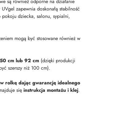
owe są również odporne na działanie
 UVgel zapewnia doskonałą stabilność
okoju dziecka, salonu, sypialni,
zeniem mogą być stosowane również w
 50 cm lub 92 cm
(dzięki produkcji
być szerszy niż 100 cm).
 w rolkę dając gwarancję idealnego
najduje się
instrukcja montażu i klej
.