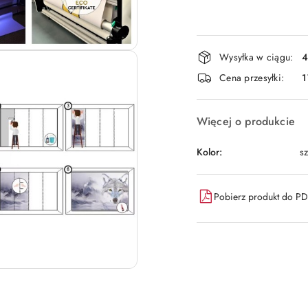
Dostępność
Wysyłka w ciągu:
4
i
Cena przesyłki:
1
dostawa
Więcej o produkcie
Kolor:
sz
Pobierz produkt do P