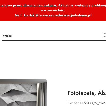
b mailowy przed dokonaniem zakupu.
Aktualnie występują problemy
wyrozumiałość.
Mail: kontakt@nowoczesnedekoracjedodomu.pl
Fototapeta, Ab
Symbol:
TA/6-TYK/M_252