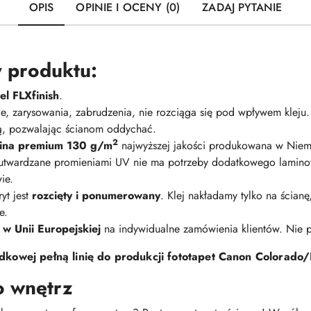
OPIS
OPINIE I OCENY (0)
ZADAJ PYTANIE
 produktu:
l FLXfinish
.
nie, zarysowania, zabrudzenia, nie rozciąga się pod wpływem kleju
ną, pozwalając ścianom oddychać.
2
elina premium 130 g/m
najwyższej jakości produkowana w Niem
 utwardzane promieniami UV nie ma potrzeby dodatkowego lamino
ie.
yt jest
rozcięty i ponumerowany
. Klej nakładamy tylko na ścian
e.
 w Unii Europejskiej
na indywidualne zamówienia klientów. Nie
kowej pełną linię do produkcji fototapet Canon Colorado/
o wnętrz