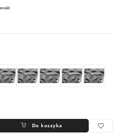
pność
Do koszyka