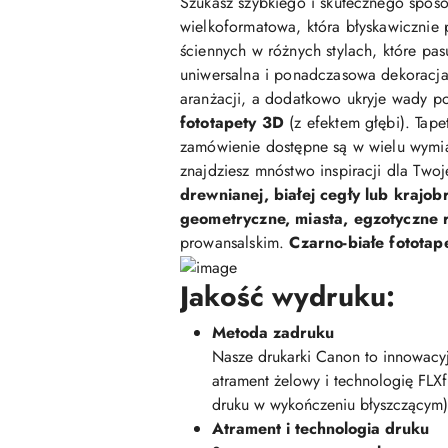
Szukasz szybkiego i skutecznego sposo
wielkoformatowa, która błyskawicznie 
ściennych w różnych stylach, które pasu
uniwersalna i ponadczasowa dekoracja,
aranżacji, a dodatkowo ukryje wady po
fototapety 3D
(z efektem głębi). Tap
zamówienie dostępne są w wielu wymi
znajdziesz mnóstwo inspiracji dla Two
drewnianej, białej cegły lub krajob
geometryczne, miasta, egzotyczne ro
prowansalskim.
Czarno-białe fototap
Jakość wydruku:
Metoda zadruku
Nasze drukarki Canon to innowacyj
atrament żelowy i technologię FLX
druku w wykończeniu błyszczącym)
Atrament i technologia druku