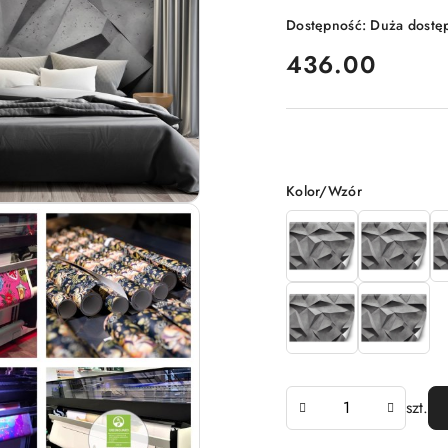
Dostępność:
Duża dostę
cena:
436.00
Wariant
Kolor/Wzór
Ilość
szt.