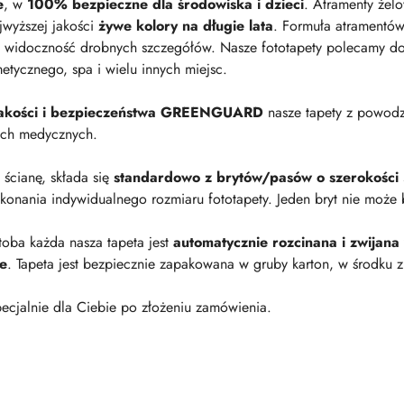
e
, w
100% bezpieczne dla środowiska i dzieci
. Atramenty żel
jwyższej jakości
żywe kolory na długie lata
. Formuła atramentów
 widoczność drobnych szczegółów. Nasze fototapety polecamy do p
metycznego, spa i wielu innych miejsc.
 jakości i bezpieczeństwa GREENGUARD
nasze tapety z powod
ach medycznych.
a ścianę, składa się
standardowo z brytów/pasów o szerokości
onania indywidualnego rozmiaru fototapety. Jeden bryt nie może 
oba każda nasza tapeta jest
automatycznie rozcinana i zwijana
ie
. Tapeta jest bezpiecznie zapakowana w gruby karton, w środku z
ecjalnie dla Ciebie po złożeniu zamówienia.