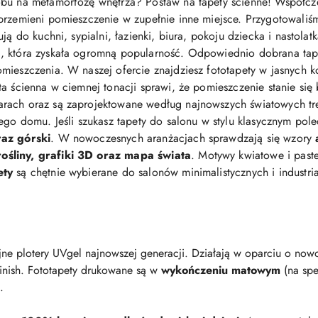
bu na metamorfozę wnętrza? Postaw na tapety ścienne! Współcz
przemieni pomieszczenie w zupełnie inne miejsce. Przygotowaliś
ją do kuchni, sypialni, łazienki, biura, pokoju dziecka i nastolat
 która zyskała ogromną popularność. Odpowiednio dobrana tapeta 
mieszczenia. W naszej ofercie znajdziesz fototapety w jasnych ko
eta ścienna w ciemnej tonacji sprawi, że pomieszczenie stanie się
arach oraz są zaprojektowane według najnowszych światowych t
jego domu. Jeśli szukasz tapety do salonu w stylu klasycznym po
raz górski
. W nowoczesnych aranżacjach sprawdzają się wzory
śliny, grafiki 3D oraz mapa świata
. Motywy kwiatowe i pastel
ety
są chętnie wybierane do salonów minimalistycznych i industri
ne plotery UVgel najnowszej generacji. Działają w oparciu o nowo
finish. Fototapety drukowane są w
wykończeniu matowym
(na spe
.