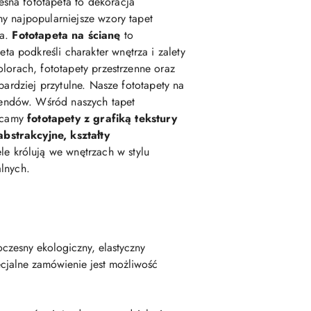
esna fototapeta to dekoracja
my najpopularniejsze wzory tapet
ka.
Fototapeta na ścianę
to
podkreśli charakter wnętrza i zalety
lorach, fototapety przestrzenne oraz
 bardziej przytulne. Nasze fototapety na
rendów. Wśród naszych tapet
lecamy
fototapety z grafiką tekstury
abstrakcyjne, kształty
e królują we wnętrzach w stylu
alnych.
czesny ekologiczny, elastyczny
cjalne zamówienie jest możliwość