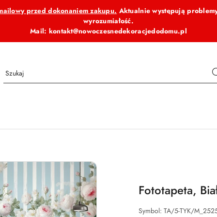
b mailowy przed dokonaniem zakupu.
Aktualnie występują problemy
wyrozumiałość.
Mail: kontakt@nowoczesnedekoracjedodomu.pl
Fototapeta, Bia
Symbol:
TA/5-TYK/M_252