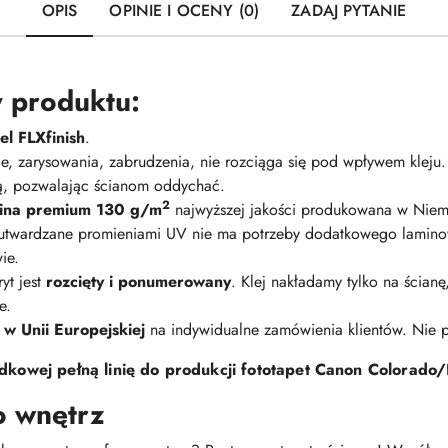
OPIS
OPINIE I OCENY (0)
ZADAJ PYTANIE
 produktu:
l FLXfinish
.
nie, zarysowania, zabrudzenia, nie rozciąga się pod wpływem kleju
ną, pozwalając ścianom oddychać.
2
elina premium 130 g/m
najwyższej jakości produkowana w Niem
 utwardzane promieniami UV nie ma potrzeby dodatkowego lamino
ie.
yt jest
rozcięty i ponumerowany
. Klej nakładamy tylko na ścian
e.
 w Unii Europejskiej
na indywidualne zamówienia klientów. Nie
kowej pełną linię do produkcji fototapet Canon Colorado/
o wnętrz