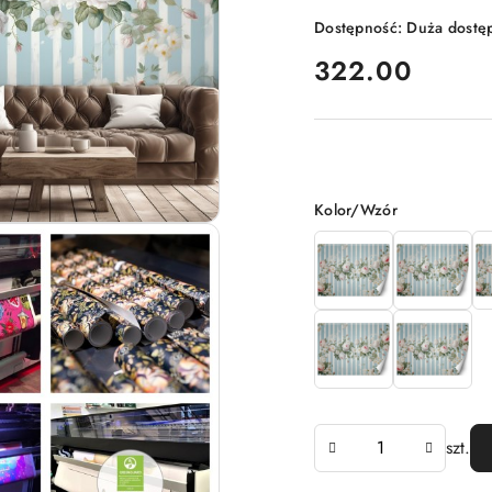
Dostępność:
Duża dostę
cena:
322.00
Wariant
Kolor/Wzór
Ilość
szt.