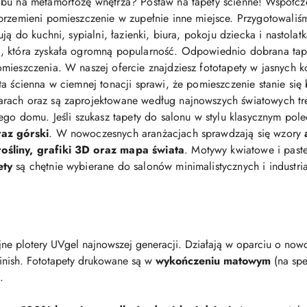
bu na metamorfozę wnętrza? Postaw na tapety ścienne! Współcz
przemieni pomieszczenie w zupełnie inne miejsce. Przygotowaliś
ją do kuchni, sypialni, łazienki, biura, pokoju dziecka i nastolat
 która zyskała ogromną popularność. Odpowiednio dobrana tapeta 
mieszczenia. W naszej ofercie znajdziesz fototapety w jasnych ko
eta ścienna w ciemnej tonacji sprawi, że pomieszczenie stanie się
arach oraz są zaprojektowane według najnowszych światowych t
jego domu. Jeśli szukasz tapety do salonu w stylu klasycznym po
raz górski
. W nowoczesnych aranżacjach sprawdzają się wzory
śliny, grafiki 3D oraz mapa świata
. Motywy kwiatowe i pastel
ety
są chętnie wybierane do salonów minimalistycznych i industri
ne plotery UVgel najnowszej generacji. Działają w oparciu o nowo
finish. Fototapety drukowane są w
wykończeniu matowym
(na spe
.