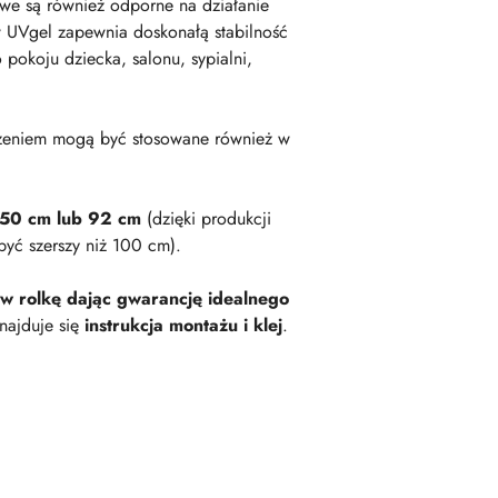
owe są również odporne na działanie
 UVgel zapewnia doskonałą stabilność
okoju dziecka, salonu, sypialni,
zeniem mogą być stosowane również w
 50 cm lub 92 cm
(dzięki produkcji
być szerszy niż 100 cm).
 w rolkę dając gwarancję idealnego
najduje się
instrukcja montażu i klej
.