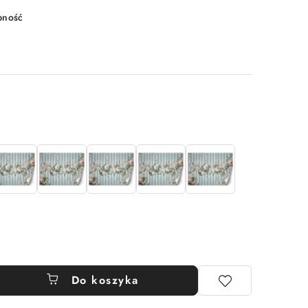
pność
Do koszyka