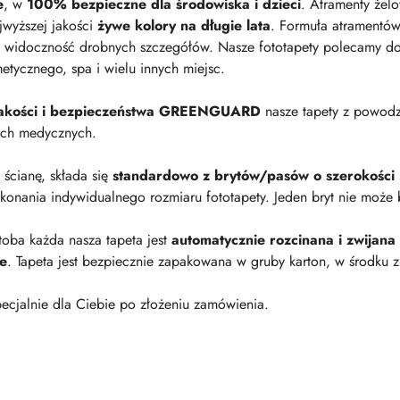
e
, w
100% bezpieczne dla środowiska i dzieci
. Atramenty żel
jwyższej jakości
żywe kolory na długie lata
. Formuła atramentów
 widoczność drobnych szczegółów. Nasze fototapety polecamy do p
metycznego, spa i wielu innych miejsc.
 jakości i bezpieczeństwa GREENGUARD
nasze tapety z powod
ach medycznych.
a ścianę, składa się
standardowo z brytów/pasów o szerokości
onania indywidualnego rozmiaru fototapety. Jeden bryt nie może 
oba każda nasza tapeta jest
automatycznie rozcinana i zwijana
ie
. Tapeta jest bezpiecznie zapakowana w gruby karton, w środku z
ecjalnie dla Ciebie po złożeniu zamówienia.