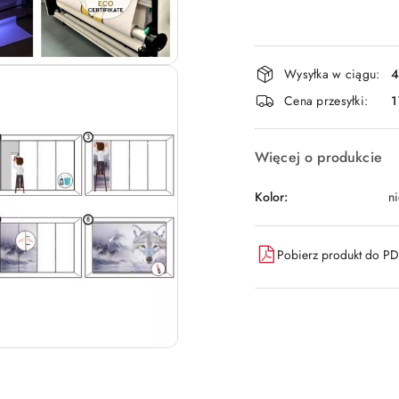
Dostępność
Wysyłka w ciągu:
4
i
Cena przesyłki:
1
dostawa
Więcej o produkcie
Kolor:
ni
Pobierz produkt do P