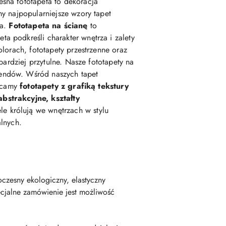
esna fototapeta to dekoracja
my najpopularniejsze wzory tapet
ka.
Fototapeta na ścianę
to
podkreśli charakter wnętrza i zalety
lorach, fototapety przestrzenne oraz
 bardziej przytulne. Nasze fototapety na
rendów. Wśród naszych tapet
lecamy
fototapety z grafiką tekstury
abstrakcyjne, kształty
e królują we wnętrzach w stylu
alnych.
czesny ekologiczny, elastyczny
cjalne zamówienie jest możliwość