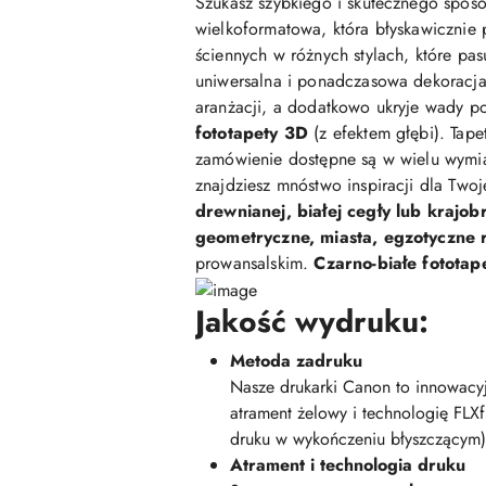
Szukasz szybkiego i skutecznego sposo
wielkoformatowa, która błyskawicznie 
ściennych w różnych stylach, które pasu
uniwersalna i ponadczasowa dekoracja,
aranżacji, a dodatkowo ukryje wady po
fototapety 3D
(z efektem głębi). Tap
zamówienie dostępne są w wielu wymi
znajdziesz mnóstwo inspiracji dla Two
drewnianej, białej cegły lub krajob
geometryczne, miasta, egzotyczne ro
prowansalskim.
Czarno-białe fototap
Jakość wydruku:
Metoda zadruku
Nasze drukarki Canon to innowacyj
atrament żelowy i technologię FLX
druku w wykończeniu błyszczącym)
Atrament i technologia druku