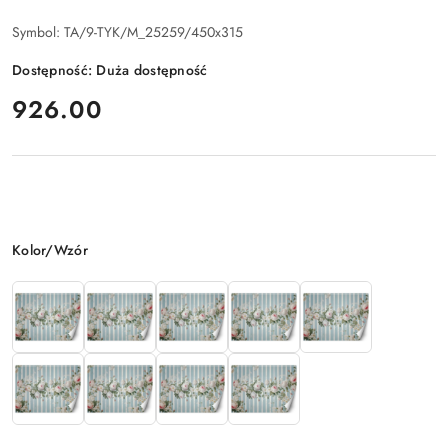
Symbol:
TA/9-TYK/M_25259/450x315
Dostępność:
Duża dostępność
cena:
926.00
Wariant
Kolor/Wzór