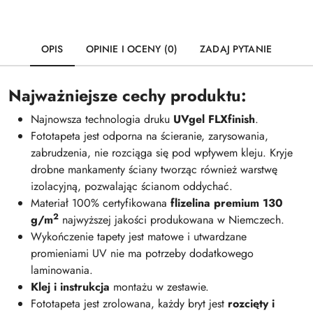
OPIS
OPINIE I OCENY (0)
ZADAJ PYTANIE
Najważniejsze cechy produktu:
Najnowsza technologia druku
UVgel FLXfinish
.
Fototapeta jest odporna na ścieranie, zarysowania,
zabrudzenia, nie rozciąga się pod wpływem kleju. Kryje
drobne mankamenty ściany tworząc również warstwę
izolacyjną, pozwalając ścianom oddychać.
Materiał 100% certyfikowana
flizelina premium 130
2
g/m
najwyższej jakości produkowana w Niemczech.
Wykończenie tapety jest matowe i utwardzane
promieniami UV nie ma potrzeby dodatkowego
laminowania.
Klej i instrukcja
montażu w zestawie.
Fototapeta jest zrolowana, każdy bryt jest
rozcięty i