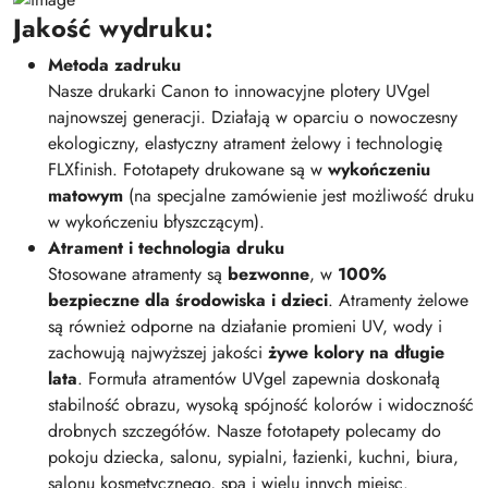
Jakość wydruku:
Metoda zadruku
Nasze drukarki Canon to innowacyjne plotery UVgel
najnowszej generacji. Działają w oparciu o nowoczesny
ekologiczny, elastyczny atrament żelowy i technologię
FLXfinish. Fototapety drukowane są w
wykończeniu
matowym
(na specjalne zamówienie jest możliwość druku
w wykończeniu błyszczącym).
Atrament i technologia druku
Stosowane atramenty są
bezwonne
, w
100%
bezpieczne dla środowiska i dzieci
. Atramenty żelowe
są również odporne na działanie promieni UV, wody i
zachowują najwyższej jakości
żywe kolory na długie
lata
. Formuła atramentów UVgel zapewnia doskonałą
stabilność obrazu, wysoką spójność kolorów i widoczność
drobnych szczegółów. Nasze fototapety polecamy do
pokoju dziecka, salonu, sypialni, łazienki, kuchni, biura,
salonu kosmetycznego, spa i wielu innych miejsc.