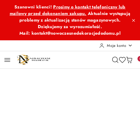
Przejdź do treści głównej
Przejdź do wyszukiwarki
Przejdź do moje konto
Przejdź do menu głównego
Przejdź do opisu produktu
Przejdź do stopki
Szanowni klienci!
Prosimy o kontakt telefoniczny lub
mailowy przed dokonaniem zakupu.
Aktualnie występują
problemy z aktualizacją stanów magazynowych.
Dziękujemy za wyrozumiałość.
Mail: kontakt@nowoczesnedekoracjedodomu.pl
Moje konto