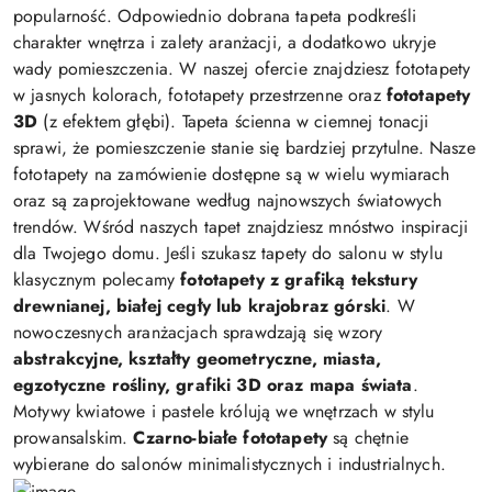
popularność. Odpowiednio dobrana tapeta podkreśli
charakter wnętrza i zalety aranżacji, a dodatkowo ukryje
wady pomieszczenia. W naszej ofercie znajdziesz fototapety
w jasnych kolorach, fototapety przestrzenne oraz
fototapety
3D
(z efektem głębi). Tapeta ścienna w ciemnej tonacji
sprawi, że pomieszczenie stanie się bardziej przytulne. Nasze
fototapety na zamówienie dostępne są w wielu wymiarach
oraz są zaprojektowane według najnowszych światowych
trendów. Wśród naszych tapet znajdziesz mnóstwo inspiracji
dla Twojego domu. Jeśli szukasz tapety do salonu w stylu
klasycznym polecamy
fototapety z grafiką tekstury
drewnianej, białej cegły lub krajobraz górski
. W
nowoczesnych aranżacjach sprawdzają się wzory
abstrakcyjne, kształty geometryczne, miasta,
egzotyczne rośliny, grafiki 3D oraz mapa świata
.
Motywy kwiatowe i pastele królują we wnętrzach w stylu
prowansalskim.
Czarno-białe fototapety
są chętnie
wybierane do salonów minimalistycznych i industrialnych.