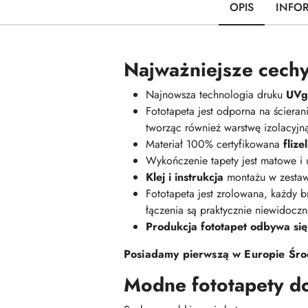
OPIS
INFO
Najważniejsze cechy
Najnowsza technologia druku
UVge
Fototapeta jest odporna na ściera
tworząc również warstwę izolacyj
Materiał 100% certyfikowana
fliz
Wykończenie tapety jest matowe i
Klej i instrukcja
montażu w zestaw
Fototapeta jest zrolowana, każdy br
łączenia są praktycznie niewidoczn
Produkcja fototapet odbywa się
Posiadamy pierwszą w Europie Środ
Modne fototapety d