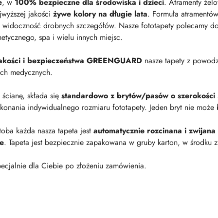
e
, w
100% bezpieczne dla środowiska i dzieci
. Atramenty żel
jwyższej jakości
żywe kolory na długie lata
. Formuła atramentów
 widoczność drobnych szczegółów. Nasze fototapety polecamy do p
metycznego, spa i wielu innych miejsc.
 jakości i bezpieczeństwa GREENGUARD
nasze tapety z powod
ach medycznych.
a ścianę, składa się
standardowo z brytów/pasów o szerokości
onania indywidualnego rozmiaru fototapety. Jeden bryt nie może 
oba każda nasza tapeta jest
automatycznie rozcinana i zwijana
ie
. Tapeta jest bezpiecznie zapakowana w gruby karton, w środku z
ecjalnie dla Ciebie po złożeniu zamówienia.