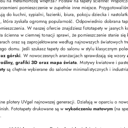
bu na metamorfozę wnętrza? Postaw na tapety ścienne! Współcz
przemieni pomieszczenie w zupełnie inne miejsce. Przygotowaliś
ją do kuchni, sypialni, łazienki, biura, pokoju dziecka i nastolat
 która zyskała ogromną popularność. Odpowiednio dobrana tapeta 
mieszczenia. W naszej ofercie znajdziesz fototapety w jasnych ko
eta ścienna w ciemnej tonacji sprawi, że pomieszczenie stanie się
arach oraz są zaprojektowane według najnowszych światowych t
jego domu. Jeśli szukasz tapety do salonu w stylu klasycznym po
raz górski
. W nowoczesnych aranżacjach sprawdzają się wzory
śliny, grafiki 3D oraz mapa świata
. Motywy kwiatowe i pastel
ety
są chętnie wybierane do salonów minimalistycznych i industri
ne plotery UVgel najnowszej generacji. Działają w oparciu o nowo
finish. Fototapety drukowane są w
wykończeniu matowym
(na spe
.