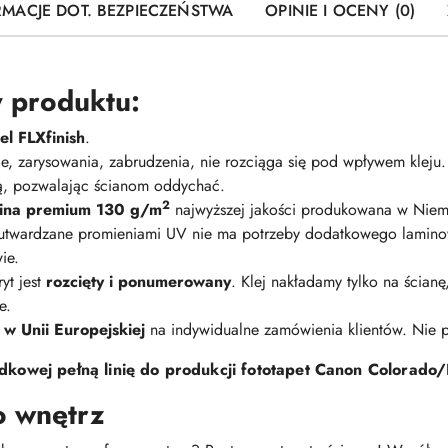
RMACJE DOT. BEZPIECZEŃSTWA
OPINIE I OCENY (0)
 produktu:
l FLXfinish
.
nie, zarysowania, zabrudzenia, nie rozciąga się pod wpływem kleju
ną, pozwalając ścianom oddychać.
2
elina premium 130 g/m
najwyższej jakości produkowana w Niem
 utwardzane promieniami UV nie ma potrzeby dodatkowego lamino
ie.
yt jest
rozcięty i ponumerowany
. Klej nakładamy tylko na ścian
e.
 w Unii Europejskiej
na indywidualne zamówienia klientów. Nie
kowej pełną linię do produkcji fototapet Canon Colorado/
o wnętrz