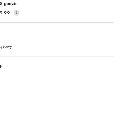
8 godzin
9.99
rązowy
DF