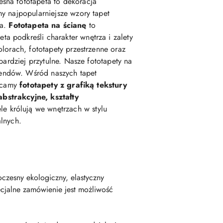
esna fototapeta to dekoracja
my najpopularniejsze wzory tapet
ka.
Fototapeta na ścianę
to
podkreśli charakter wnętrza i zalety
lorach, fototapety przestrzenne oraz
 bardziej przytulne. Nasze fototapety na
rendów. Wśród naszych tapet
lecamy
fototapety z grafiką tekstury
abstrakcyjne, kształty
e królują we wnętrzach w stylu
alnych.
czesny ekologiczny, elastyczny
cjalne zamówienie jest możliwość