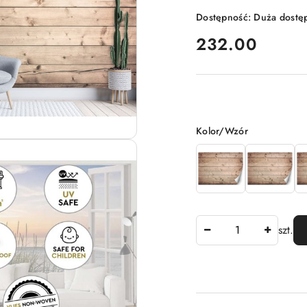
Dostępność:
Duża dostę
cena:
232.00
Wariant
Kolor/Wzór
Ilość
szt.
Dostępność