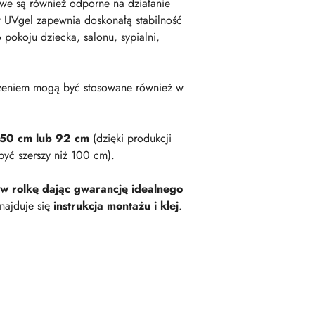
owe są również odporne na działanie
 UVgel zapewnia doskonałą stabilność
okoju dziecka, salonu, sypialni,
zeniem mogą być stosowane również w
 50 cm lub 92 cm
(dzięki produkcji
być szerszy niż 100 cm).
 w rolkę dając gwarancję idealnego
najduje się
instrukcja montażu i klej
.