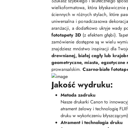
Szukasz szybkiego i skutecznego sposo
wielkoformatowa, która błyskawicznie 
ściennych w różnych stylach, które pasu
uniwersalna i ponadczasowa dekoracja,
aranżacji, a dodatkowo ukryje wady po
fototapety 3D
(z efektem głębi). Tap
zamówienie dostępne są w wielu wymi
znajdziesz mnóstwo inspiracji dla Two
drewnianej, białej cegły lub krajob
geometryczne, miasta, egzotyczne ro
prowansalskim.
Czarno-białe fototap
Jakość wydruku:
Metoda zadruku
Nasze drukarki Canon to innowacyj
atrament żelowy i technologię FLX
druku w wykończeniu błyszczącym)
Atrament i technologia druku