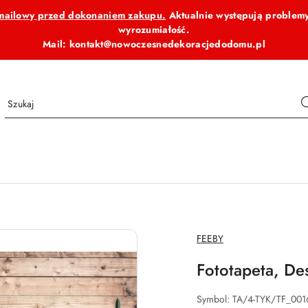
b mailowy przed dokonaniem zakupu.
Aktualnie występują problemy
wyrozumiałość.
Mail: kontakt@nowoczesnedekoracjedodomu.pl
NAZWA
FEEBY
PRODUCENTA:
Fototapeta, De
Symbol:
TA/4-TYK/TF_001