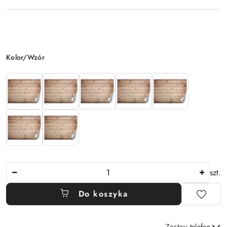
Wariant
Kolor/Wzór
Ilość
szt.
Do koszyka
Zostaw telefon