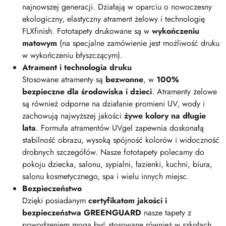
najnowszej generacji. Działają w oparciu o nowoczesny
ekologiczny, elastyczny atrament żelowy i technologię
FLXfinish. Fototapety drukowane są w
wykończeniu
matowym
(na specjalne zamówienie jest możliwość druku
w wykończeniu błyszczącym).
Atrament i technologia druku
Stosowane atramenty są
bezwonne
, w
100%
bezpieczne dla środowiska i dzieci
. Atramenty żelowe
są również odporne na działanie promieni UV, wody i
zachowują najwyższej jakości
żywe kolory na długie
lata
. Formuła atramentów UVgel zapewnia doskonałą
stabilność obrazu, wysoką spójność kolorów i widoczność
drobnych szczegółów. Nasze fototapety polecamy do
pokoju dziecka, salonu, sypialni, łazienki, kuchni, biura,
salonu kosmetycznego, spa i wielu innych miejsc.
Bezpieczeństwo
Dzięki posiadanym
certyfikatom jakości i
bezpieczeństwa GREENGUARD
nasze tapety z
powodzeniem mogą być stosowane również w szkołach,