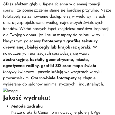
3D
(z efektem głębi). Tapeta ścienna w ciemnej tonacji
sprawi, że pomieszczenie stanie się bardziej przytulne. Nasze
fototapety na zamówienie dostępne są w wielu wymiarach
oraz są zaprojektowane według najnowszych światowych
trendów. Wśród naszych tapet znajdziesz mnóstwo inspiracji
dla Twojego domu. Jeśli szukasz tapety do salonu w stylu
klasycznym polecamy
fototapety z grafiką tekstury
drewnianej, białej cegły lub krajobraz górski
. W
nowoczesnych aranżacjach sprawdzają się wzory
abstrakcyjne, kształty geometryczne, miasta,
egzotyczne rośliny, grafiki 3D oraz mapa świata
.
Motywy kwiatowe i pastele królują we wnętrzach w stylu
prowansalskim.
Czarno-białe fototapety
są chętnie
wybierane do salonów minimalistycznych i industrialnych.
Jakość wydruku:
Metoda zadruku
Nasze drukarki Canon to innowacyjne plotery UVgel