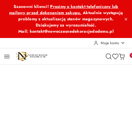
Przejdź do treści głównej
Przejdź do wyszukiwarki
Przejdź do moje konto
Przejdź do menu głównego
Przejdź do opisu produktu
Przejdź do stopki
Szanowni klienci!
Prosimy o kontakt telefoniczny lub
mailowy przed dokonaniem zakupu.
Aktualnie występują
problemy z aktualizacją stanów magazynowych.
Dziękujemy za wyrozumiałość.
Mail: kontakt@nowoczesnedekoracjedodomu.pl
Moje konto