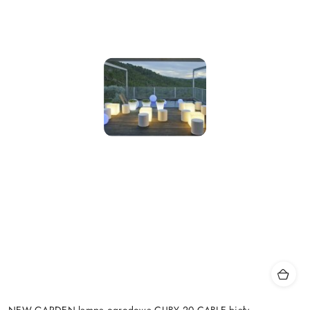
NEW GARDEN lampa ogrodowa CUBY 20 CABLE biały