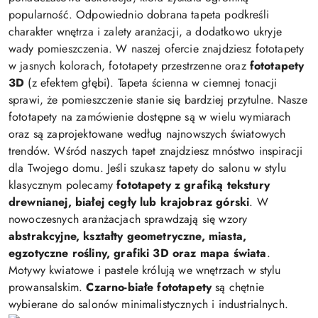
popularność. Odpowiednio dobrana tapeta podkreśli
charakter wnętrza i zalety aranżacji, a dodatkowo ukryje
wady pomieszczenia. W naszej ofercie znajdziesz fototapety
w jasnych kolorach, fototapety przestrzenne oraz
fototapety
3D
(z efektem głębi). Tapeta ścienna w ciemnej tonacji
sprawi, że pomieszczenie stanie się bardziej przytulne. Nasze
fototapety na zamówienie dostępne są w wielu wymiarach
oraz są zaprojektowane według najnowszych światowych
trendów. Wśród naszych tapet znajdziesz mnóstwo inspiracji
dla Twojego domu. Jeśli szukasz tapety do salonu w stylu
klasycznym polecamy
fototapety z grafiką tekstury
drewnianej, białej cegły lub krajobraz górski
. W
nowoczesnych aranżacjach sprawdzają się wzory
abstrakcyjne, kształty geometryczne, miasta,
egzotyczne rośliny, grafiki 3D oraz mapa świata
.
Motywy kwiatowe i pastele królują we wnętrzach w stylu
prowansalskim.
Czarno-białe fototapety
są chętnie
wybierane do salonów minimalistycznych i industrialnych.