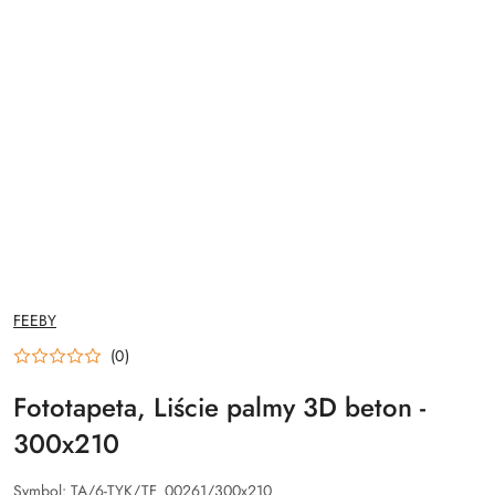
NAZWA
FEEBY
PRODUCENTA:
(0)
Fototapeta, Liście palmy 3D beton -
300x210
Symbol:
TA/6-TYK/TF_00261/300x210