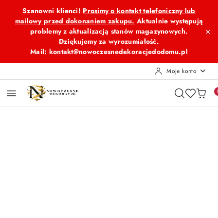
Przejdź do treści głównej
Przejdź do wyszukiwarki
Przejdź do moje konto
Przejdź do menu głównego
Przejdź do opisu produktu
Przejdź do stopki
Szanowni klienci!
Prosimy o kontakt telefoniczny lub
mailowy przed dokonaniem zakupu.
Aktualnie występują
problemy z aktualizacją stanów magazynowych.
Dziękujemy za wyrozumiałość.
Mail: kontakt@nowoczesnedekoracjedodomu.pl
Moje konto