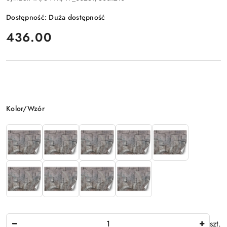
Dostępność:
Duża dostępność
cena:
436.00
Wariant
Kolor/Wzór
Ilość
szt.