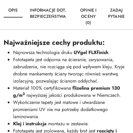
OPIS
INFORMACJE DOT.
OPINIE I
ZADAJ
BEZPIECZEŃSTWA
OCENY
PYTANIE
(0)
Najważniejsze cechy produktu:
Najnowsza technologia druku
UVgel FLXfinish
.
Fototapeta jest odporna na ścieranie, zarysowania,
zabrudzenia, nie rozciąga się pod wpływem kleju. Kryje
drobne mankamenty ściany tworząc również warstwę
izolacyjną, pozwalając ścianom oddychać.
Materiał 100% certyfikowana
flizelina premium 130
2
g/m
najwyższej jakości produkowana w Niemczech.
Wykończenie tapety jest matowe i utwardzane
promieniami UV nie ma potrzeby dodatkowego
laminowania.
Klej i instrukcja
montażu w zestawie.
Fototapeta jest zrolowana, każdy bryt jest
rozcięty i