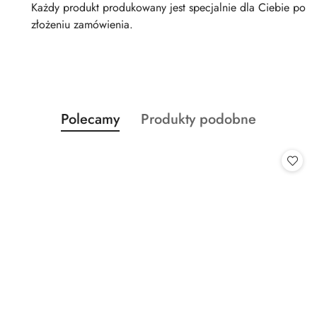
Każdy produkt produkowany jest specjalnie dla Ciebie po
złożeniu zamówienia.
Produkty
Produkty
Polecamy
Produkty podobne
Pomiń karuzelę produktów
o
o
statusie:
statusie: