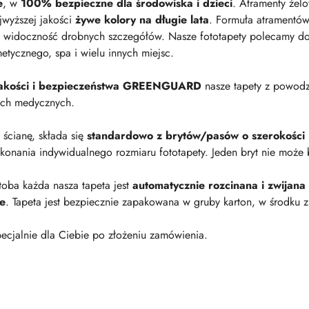
e
, w
100% bezpieczne dla środowiska i dzieci
. Atramenty żel
jwyższej jakości
żywe kolory na długie lata
. Formuła atramentów
 widoczność drobnych szczegółów. Nasze fototapety polecamy do p
metycznego, spa i wielu innych miejsc.
 jakości i bezpieczeństwa GREENGUARD
nasze tapety z powod
ach medycznych.
a ścianę, składa się
standardowo z brytów/pasów o szerokości
onania indywidualnego rozmiaru fototapety. Jeden bryt nie może 
oba każda nasza tapeta jest
automatycznie rozcinana i zwijana
ie
. Tapeta jest bezpiecznie zapakowana w gruby karton, w środku z
ecjalnie dla Ciebie po złożeniu zamówienia.