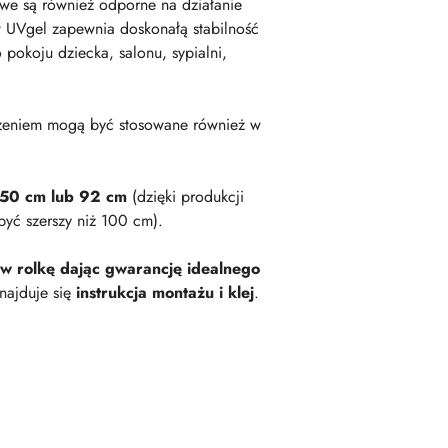
owe są również odporne na działanie
 UVgel zapewnia doskonałą stabilność
okoju dziecka, salonu, sypialni,
zeniem mogą być stosowane również w
 50 cm lub 92 cm
(dzięki produkcji
być szerszy niż 100 cm).
 w rolkę dając gwarancję idealnego
najduje się
instrukcja montażu i klej
.