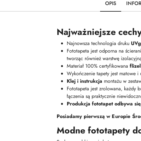
OPIS
INFO
Najważniejsze cechy
Najnowsza technologia druku
UVge
Fototapeta jest odporna na ściera
tworząc również warstwę izolacyj
Materiał 100% certyfikowana
fliz
Wykończenie tapety jest matowe i
Klej i instrukcja
montażu w zestaw
Fototapeta jest zrolowana, każdy br
łączenia są praktycznie niewidoczn
Produkcja fototapet odbywa się
Posiadamy pierwszą w Europie Środ
Modne fototapety d