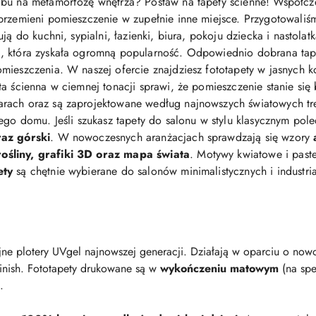
bu na metamorfozę wnętrza? Postaw na tapety ścienne! Współcz
przemieni pomieszczenie w zupełnie inne miejsce. Przygotowaliś
ją do kuchni, sypialni, łazienki, biura, pokoju dziecka i nastolat
 która zyskała ogromną popularność. Odpowiednio dobrana tapeta 
mieszczenia. W naszej ofercie znajdziesz fototapety w jasnych ko
eta ścienna w ciemnej tonacji sprawi, że pomieszczenie stanie się
arach oraz są zaprojektowane według najnowszych światowych t
jego domu. Jeśli szukasz tapety do salonu w stylu klasycznym po
raz górski
. W nowoczesnych aranżacjach sprawdzają się wzory
śliny, grafiki 3D oraz mapa świata
. Motywy kwiatowe i pastel
ety
są chętnie wybierane do salonów minimalistycznych i industri
ne plotery UVgel najnowszej generacji. Działają w oparciu o nowo
finish. Fototapety drukowane są w
wykończeniu matowym
(na spe
.