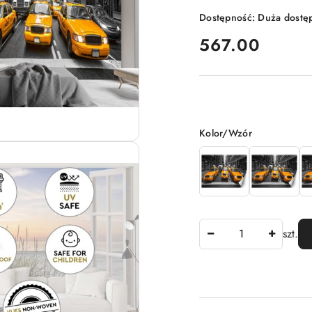
Dostępność:
Duża dostę
cena:
567.00
Wariant
Kolor/Wzór
Ilość
szt.
Dostępność