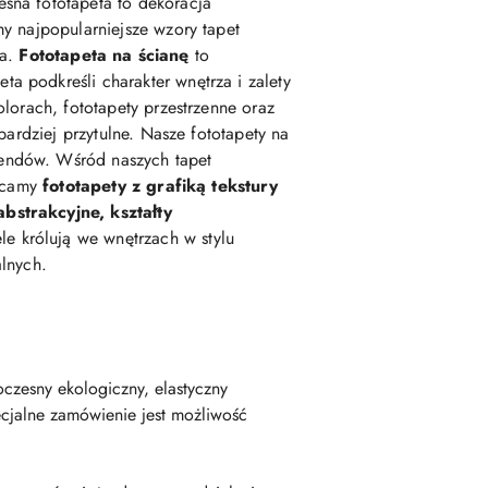
esna fototapeta to dekoracja
my najpopularniejsze wzory tapet
ka.
Fototapeta na ścianę
to
podkreśli charakter wnętrza i zalety
lorach, fototapety przestrzenne oraz
 bardziej przytulne. Nasze fototapety na
rendów. Wśród naszych tapet
lecamy
fototapety z grafiką tekstury
abstrakcyjne, kształty
e królują we wnętrzach w stylu
alnych.
czesny ekologiczny, elastyczny
cjalne zamówienie jest możliwość