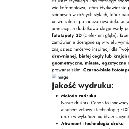
Szukasz szybkiego i skutecznego sposo
wielkoformatowa, która błyskawicznie 
ściennych w różnych stylach, które pasu
uniwersalna i ponadczasowa dekoracja,
aranżacji, a dodatkowo ukryje wady po
fototapety 3D
(z efektem głębi). Tap
zamówienie dostępne są w wielu wymi
znajdziesz mnóstwo inspiracji dla Two
drewnianej, białej cegły lub krajob
geometryczne, miasta, egzotyczne ro
prowansalskim.
Czarno-białe fototap
Jakość wydruku:
Metoda zadruku
Nasze drukarki Canon to innowacyj
atrament żelowy i technologię FLX
druku w wykończeniu błyszczącym)
Atrament i technologia druku