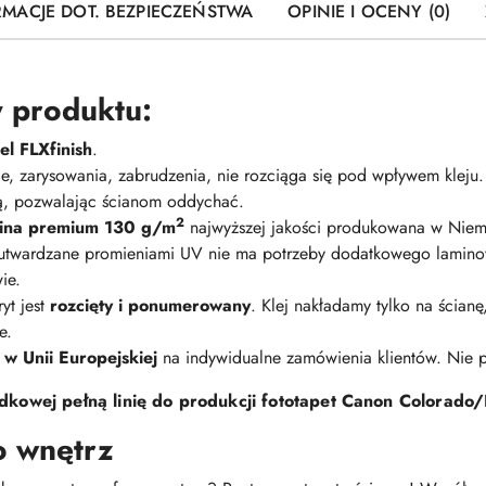
RMACJE DOT. BEZPIECZEŃSTWA
OPINIE I OCENY (0)
 produktu:
l FLXfinish
.
nie, zarysowania, zabrudzenia, nie rozciąga się pod wpływem kleju
ną, pozwalając ścianom oddychać.
2
elina premium 130 g/m
najwyższej jakości produkowana w Niem
 utwardzane promieniami UV nie ma potrzeby dodatkowego lamino
ie.
yt jest
rozcięty i ponumerowany
. Klej nakładamy tylko na ścian
e.
 w Unii Europejskiej
na indywidualne zamówienia klientów. Nie
kowej pełną linię do produkcji fototapet Canon Colorado/
o wnętrz