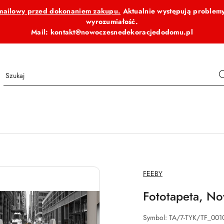
b mailowy przed dokonaniem zakupu.
Aktualnie występują problemy
wyrozumiałość.
Mail: kontakt@nowoczesnedekoracjedodomu.pl
NAZWA
FEEBY
PRODUCENTA:
Fototapeta, No
Symbol:
TA/7-TYK/TF_001