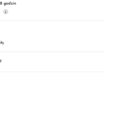
8 godzin
0
łty
DF