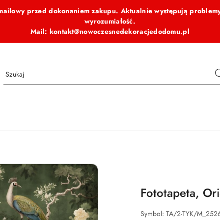
b mailowy przed dokonaniem zakupu.
Aktualnie występują problemy
wyrozumiałość.
Mail: kontakt@nowoczesnedekoracjedodomu.pl
Fototapeta, Or
Symbol:
TA/2-TYK/M_252