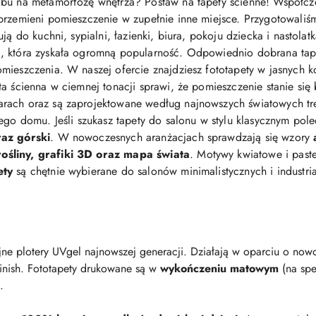
bu na metamorfozę wnętrza? Postaw na tapety ścienne! Współcz
przemieni pomieszczenie w zupełnie inne miejsce. Przygotowaliś
ją do kuchni, sypialni, łazienki, biura, pokoju dziecka i nastolat
 która zyskała ogromną popularność. Odpowiednio dobrana tapeta 
mieszczenia. W naszej ofercie znajdziesz fototapety w jasnych ko
eta ścienna w ciemnej tonacji sprawi, że pomieszczenie stanie się
arach oraz są zaprojektowane według najnowszych światowych t
jego domu. Jeśli szukasz tapety do salonu w stylu klasycznym po
raz górski
. W nowoczesnych aranżacjach sprawdzają się wzory
śliny, grafiki 3D oraz mapa świata
. Motywy kwiatowe i pastel
ety
są chętnie wybierane do salonów minimalistycznych i industri
ne plotery UVgel najnowszej generacji. Działają w oparciu o nowo
finish. Fototapety drukowane są w
wykończeniu matowym
(na spe
.