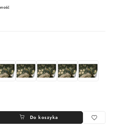
pność
Do koszyka