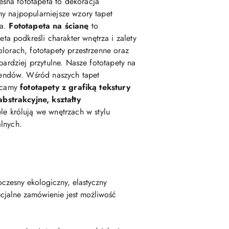
esna fototapeta to dekoracja
my najpopularniejsze wzory tapet
ka.
Fototapeta na ścianę
to
podkreśli charakter wnętrza i zalety
lorach, fototapety przestrzenne oraz
 bardziej przytulne. Nasze fototapety na
rendów. Wśród naszych tapet
lecamy
fototapety z grafiką tekstury
abstrakcyjne, kształty
e królują we wnętrzach w stylu
alnych.
czesny ekologiczny, elastyczny
cjalne zamówienie jest możliwość