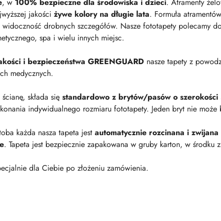
e
, w
100% bezpieczne dla środowiska i dzieci
. Atramenty żel
jwyższej jakości
żywe kolory na długie lata
. Formuła atramentów
 widoczność drobnych szczegółów. Nasze fototapety polecamy do p
metycznego, spa i wielu innych miejsc.
 jakości i bezpieczeństwa GREENGUARD
nasze tapety z powod
ach medycznych.
a ścianę, składa się
standardowo z brytów/pasów o szerokości
onania indywidualnego rozmiaru fototapety. Jeden bryt nie może 
oba każda nasza tapeta jest
automatycznie rozcinana i zwijana
ie
. Tapeta jest bezpiecznie zapakowana w gruby karton, w środku z
ecjalnie dla Ciebie po złożeniu zamówienia.