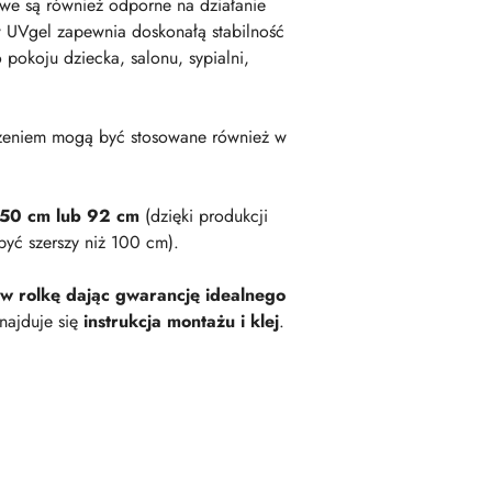
owe są również odporne na działanie
 UVgel zapewnia doskonałą stabilność
okoju dziecka, salonu, sypialni,
zeniem mogą być stosowane również w
 50 cm lub 92 cm
(dzięki produkcji
być szerszy niż 100 cm).
 w rolkę dając gwarancję idealnego
najduje się
instrukcja montażu i klej
.