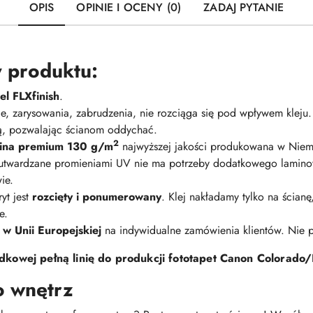
OPIS
OPINIE I OCENY (0)
ZADAJ PYTANIE
 produktu:
l FLXfinish
.
nie, zarysowania, zabrudzenia, nie rozciąga się pod wpływem kleju
ną, pozwalając ścianom oddychać.
2
elina premium 130 g/m
najwyższej jakości produkowana w Niem
 utwardzane promieniami UV nie ma potrzeby dodatkowego lamino
ie.
yt jest
rozcięty i ponumerowany
. Klej nakładamy tylko na ścian
e.
 w Unii Europejskiej
na indywidualne zamówienia klientów. Nie
kowej pełną linię do produkcji fototapet Canon Colorado/
o wnętrz