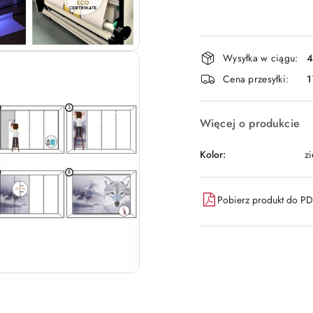
Dostępność
Wysyłka w ciągu:
4
i
Cena przesyłki:
1
dostawa
Więcej o produkcie
Kolor:
zi
Pobierz produkt do P