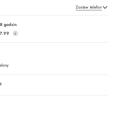
Zostaw telefon
Wyślij
8 godzin
7.99
elony
DF