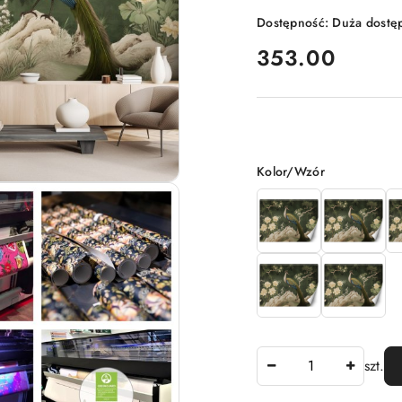
Dostępność:
Duża dostę
cena:
353.00
Wariant
Kolor/Wzór
Ilość
szt.