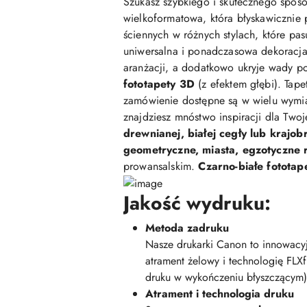
Szukasz szybkiego i skutecznego sposo
wielkoformatowa, która błyskawicznie 
ściennych w różnych stylach, które pasu
uniwersalna i ponadczasowa dekoracja,
aranżacji, a dodatkowo ukryje wady po
fototapety 3D
(z efektem głębi). Tap
zamówienie dostępne są w wielu wymi
znajdziesz mnóstwo inspiracji dla Two
drewnianej, białej cegły lub krajob
geometryczne, miasta, egzotyczne ro
prowansalskim.
Czarno-białe fototap
Jakość wydruku:
Metoda zadruku
Nasze drukarki Canon to innowacyj
atrament żelowy i technologię FLX
druku w wykończeniu błyszczącym)
Atrament i technologia druku