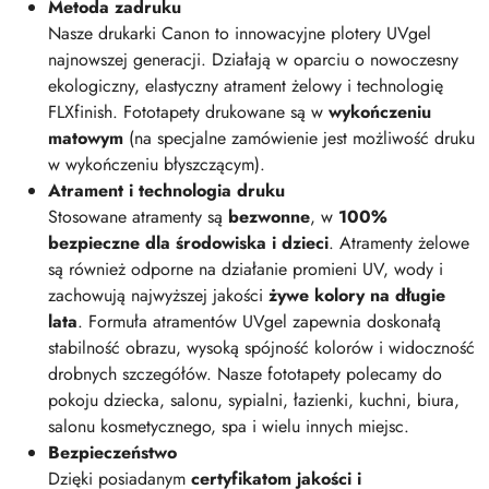
Metoda zadruku
Nasze drukarki Canon to innowacyjne plotery UVgel
najnowszej generacji. Działają w oparciu o nowoczesny
ekologiczny, elastyczny atrament żelowy i technologię
FLXfinish. Fototapety drukowane są w
wykończeniu
matowym
(na specjalne zamówienie jest możliwość druku
w wykończeniu błyszczącym).
Atrament i technologia druku
Stosowane atramenty są
bezwonne
, w
100%
bezpieczne dla środowiska i dzieci
. Atramenty żelowe
są również odporne na działanie promieni UV, wody i
zachowują najwyższej jakości
żywe kolory na długie
lata
. Formuła atramentów UVgel zapewnia doskonałą
stabilność obrazu, wysoką spójność kolorów i widoczność
drobnych szczegółów. Nasze fototapety polecamy do
pokoju dziecka, salonu, sypialni, łazienki, kuchni, biura,
salonu kosmetycznego, spa i wielu innych miejsc.
Bezpieczeństwo
Dzięki posiadanym
certyfikatom jakości i