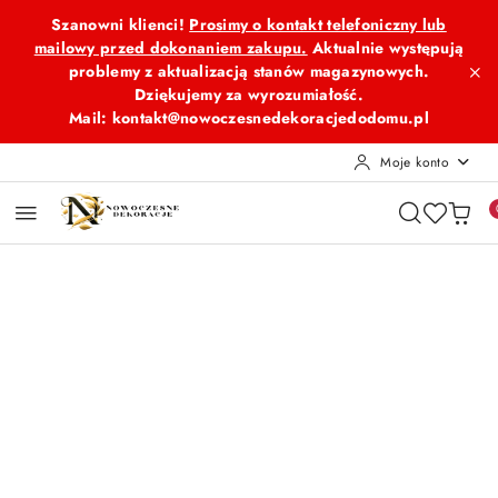
Przejdź do treści głównej
Przejdź do wyszukiwarki
Przejdź do moje konto
Przejdź do menu głównego
Przejdź do opisu produktu
Przejdź do stopki
Szanowni klienci!
Prosimy o kontakt telefoniczny lub
mailowy przed dokonaniem zakupu.
Aktualnie występują
problemy z aktualizacją stanów magazynowych.
Dziękujemy za wyrozumiałość.
Mail: kontakt@nowoczesnedekoracjedodomu.pl
Moje konto