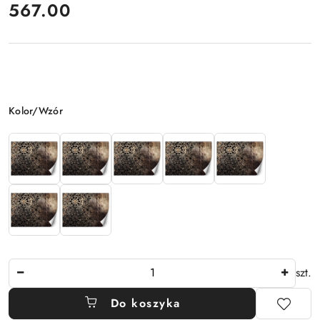
cena:
567.00
Wariant
Kolor/Wzór
Ilość
szt.
Do koszyka