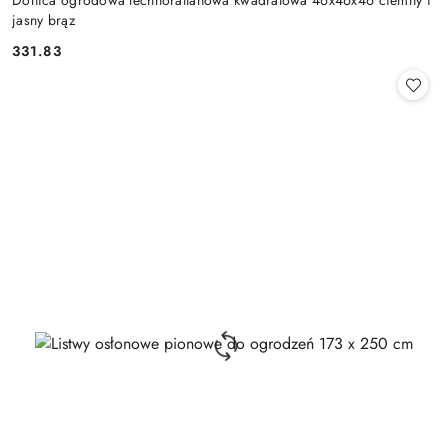
Donica ogrodowa technorattanowa kwadratowa 46x46x46 ciemny i
jasny brąz
331.83
Cena: