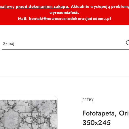
b mailowy przed dokonaniem zakupu.
Aktualnie występują problemy
wyrozumiałość.
Mail: kontakt@nowoczesnedekoracjedodomu.pl
NAZWA
FEEBY
PRODUCENTA:
Fototapeta, Ori
350x245