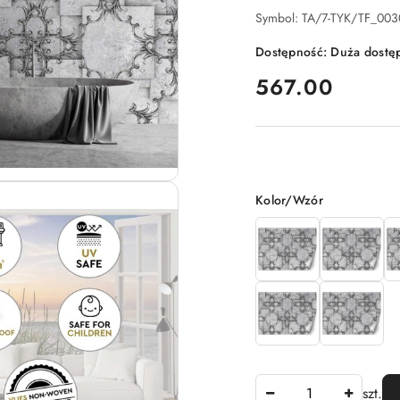
Symbol:
TA/7-TYK/TF_00
Dostępność:
Duża dostę
cena:
567.00
Wariant
Kolor/Wzór
Ilość
szt.