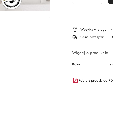
Dostępność
Wysyłka w ciągu:
4
i
Cena przesyłki:
dostawa
Więcej o produkcie
Kolor:
sz
Pobierz produkt do P