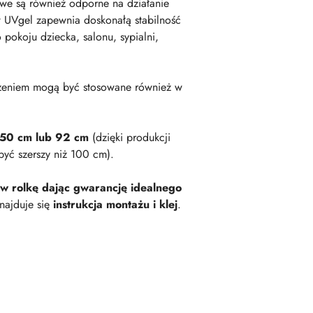
owe są również odporne na działanie
 UVgel zapewnia doskonałą stabilność
okoju dziecka, salonu, sypialni,
zeniem mogą być stosowane również w
 50 cm lub 92 cm
(dzięki produkcji
być szerszy niż 100 cm).
 w rolkę dając gwarancję idealnego
najduje się
instrukcja montażu i klej
.