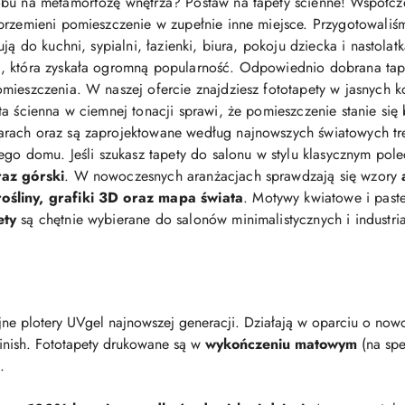
bu na metamorfozę wnętrza? Postaw na tapety ścienne! Współcz
przemieni pomieszczenie w zupełnie inne miejsce. Przygotowaliś
ją do kuchni, sypialni, łazienki, biura, pokoju dziecka i nastolat
 która zyskała ogromną popularność. Odpowiednio dobrana tapeta 
mieszczenia. W naszej ofercie znajdziesz fototapety w jasnych ko
eta ścienna w ciemnej tonacji sprawi, że pomieszczenie stanie się
arach oraz są zaprojektowane według najnowszych światowych t
jego domu. Jeśli szukasz tapety do salonu w stylu klasycznym po
raz górski
. W nowoczesnych aranżacjach sprawdzają się wzory
śliny, grafiki 3D oraz mapa świata
. Motywy kwiatowe i pastel
ety
są chętnie wybierane do salonów minimalistycznych i industri
ne plotery UVgel najnowszej generacji. Działają w oparciu o nowo
finish. Fototapety drukowane są w
wykończeniu matowym
(na spe
.