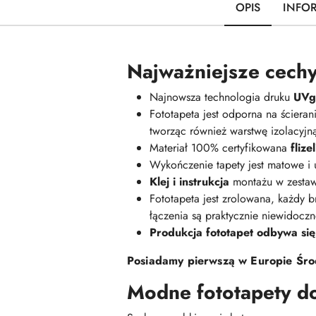
OPIS
INFO
Najważniejsze cechy
Najnowsza technologia druku
UVge
Fototapeta jest odporna na ściera
tworząc również warstwę izolacyj
Materiał 100% certyfikowana
fliz
Wykończenie tapety jest matowe i
Klej i instrukcja
montażu w zestaw
Fototapeta jest zrolowana, każdy br
łączenia są praktycznie niewidoczn
Produkcja fototapet odbywa się
Posiadamy pierwszą w Europie Środ
Modne fototapety d