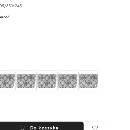
305/350x245
pność
Do koszyka