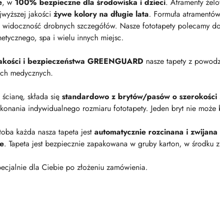
e
, w
100% bezpieczne dla środowiska i dzieci
. Atramenty żel
jwyższej jakości
żywe kolory na długie lata
. Formuła atramentów
 widoczność drobnych szczegółów. Nasze fototapety polecamy do p
metycznego, spa i wielu innych miejsc.
 jakości i bezpieczeństwa GREENGUARD
nasze tapety z powod
ach medycznych.
a ścianę, składa się
standardowo z brytów/pasów o szerokości
onania indywidualnego rozmiaru fototapety. Jeden bryt nie może 
oba każda nasza tapeta jest
automatycznie rozcinana i zwijana
ie
. Tapeta jest bezpiecznie zapakowana w gruby karton, w środku z
ecjalnie dla Ciebie po złożeniu zamówienia.