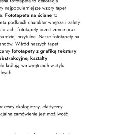
esna fototapeta to dekoracja
my najpopularniejsze wzory tapet
ka.
Fototapeta na ścianę
to
podkreśli charakter wnętrza i zalety
lorach, fototapety przestrzenne oraz
 bardziej przytulne. Nasze fototapety na
rendów. Wśród naszych tapet
lecamy
fototapety z grafiką tekstury
abstrakcyjne, kształty
e królują we wnętrzach w stylu
alnych.
czesny ekologiczny, elastyczny
cjalne zamówienie jest możliwość