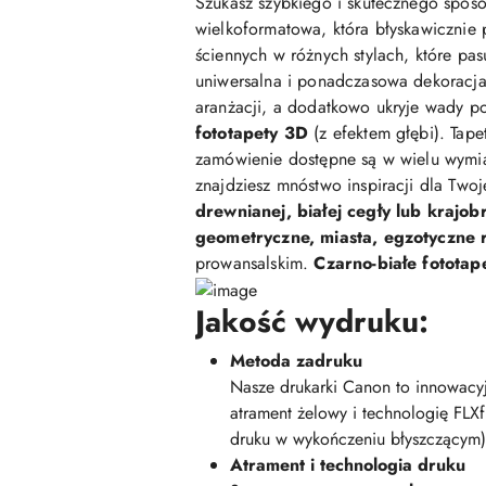
Szukasz szybkiego i skutecznego sposo
wielkoformatowa, która błyskawicznie 
ściennych w różnych stylach, które pasu
uniwersalna i ponadczasowa dekoracja,
aranżacji, a dodatkowo ukryje wady po
fototapety 3D
(z efektem głębi). Tap
zamówienie dostępne są w wielu wymi
znajdziesz mnóstwo inspiracji dla Two
drewnianej, białej cegły lub krajob
geometryczne, miasta, egzotyczne ro
prowansalskim.
Czarno-białe fototap
Jakość wydruku:
Metoda zadruku
Nasze drukarki Canon to innowacyj
atrament żelowy i technologię FLX
druku w wykończeniu błyszczącym)
Atrament i technologia druku