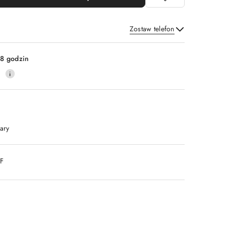
Zostaw telefon
Wyślij
8 godzin
0
ary
DF