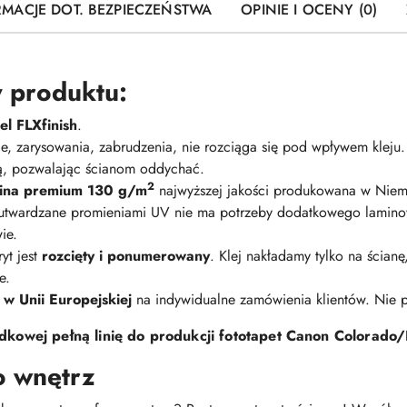
RMACJE DOT. BEZPIECZEŃSTWA
OPINIE I OCENY (0)
 produktu:
l FLXfinish
.
nie, zarysowania, zabrudzenia, nie rozciąga się pod wpływem kleju
ną, pozwalając ścianom oddychać.
2
elina premium 130 g/m
najwyższej jakości produkowana w Niem
 utwardzane promieniami UV nie ma potrzeby dodatkowego lamino
ie.
yt jest
rozcięty i ponumerowany
. Klej nakładamy tylko na ścian
e.
 w Unii Europejskiej
na indywidualne zamówienia klientów. Nie
kowej pełną linię do produkcji fototapet Canon Colorado/
o wnętrz