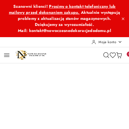
Przejdź do treści głównej
Przejdź do wyszukiwarki
Przejdź do moje konto
Przejdź do menu głównego
Przejdź do opisu produktu
Przejdź do stopki
Szanowni klienci!
Prosimy o kontakt telefoniczny lub
mailowy przed dokonaniem zakupu.
Aktualnie występują
problemy z aktualizacją stanów magazynowych.
Dziękujemy za wyrozumiałość.
Mail: kontakt@nowoczesnedekoracjedodomu.pl
Moje konto