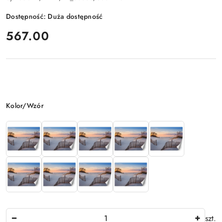
Dostępność:
Duża dostępność
cena:
567.00
Wariant
Kolor/Wzór
Ilość
szt.