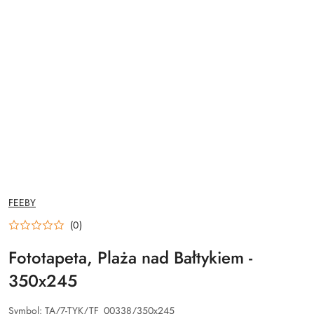
NAZWA
FEEBY
PRODUCENTA:
(0)
Fototapeta, Plaża nad Bałtykiem -
350x245
Symbol:
TA/7-TYK/TF_00338/350x245