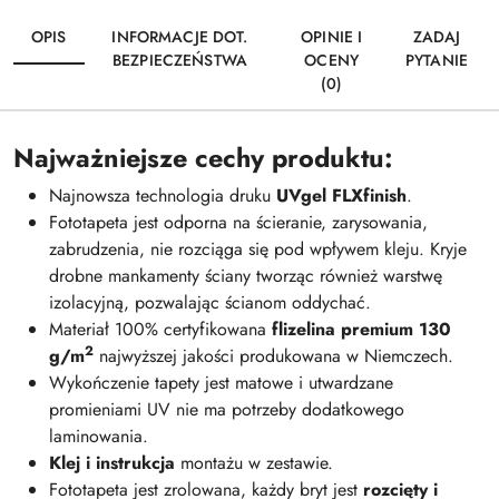
OPIS
INFORMACJE DOT.
OPINIE I
ZADAJ
BEZPIECZEŃSTWA
OCENY
PYTANIE
(0)
Najważniejsze cechy produktu:
Najnowsza technologia druku
UVgel FLXfinish
.
Fototapeta jest odporna na ścieranie, zarysowania,
zabrudzenia, nie rozciąga się pod wpływem kleju. Kryje
drobne mankamenty ściany tworząc również warstwę
izolacyjną, pozwalając ścianom oddychać.
Materiał 100% certyfikowana
flizelina premium 130
2
g/m
najwyższej jakości produkowana w Niemczech.
Wykończenie tapety jest matowe i utwardzane
promieniami UV nie ma potrzeby dodatkowego
laminowania.
Klej i instrukcja
montażu w zestawie.
Fototapeta jest zrolowana, każdy bryt jest
rozcięty i