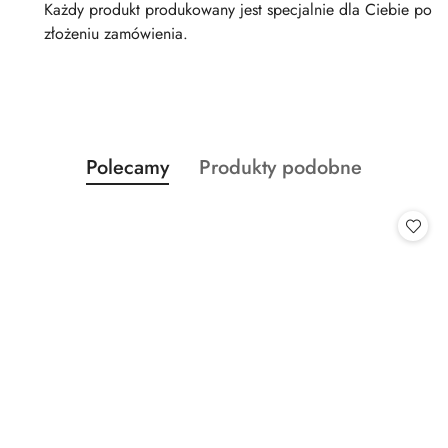
Każdy produkt produkowany jest specjalnie dla Ciebie po
złożeniu zamówienia.
Produkty
Produkty
Polecamy
Produkty podobne
Pomiń karuzelę produktów
o
o
statusie:
statusie: