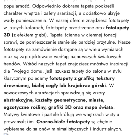
popularność. Odpowiednio dobrana tapeta podkreśli
charakter wnętrza i zalety aranżacji, a dodatkowo ukryje
wady pomieszczenia. W naszej ofercie znajdziesz fototapety
w jasnych kolorach, fototapety przestrzenne oraz
fototapety
3D
(z efektem głębi). Tapeta ścienna w ciemnej tonacji
sprawi, że pomieszczenie stanie się bardziej przytulne. Nasze
fototapety na zamówienie dostępne są w wielu wymiarach
oraz są zaprojektowane według najnowszych światowych
trendów. Wśród naszych tapet znajdziesz mnóstwo inspiracji
dla Twojego domu. Jeśli szukasz tapety do salonu w stylu
klasycznym polecamy
fototapety z grafiką tekstury
drewnianej, białej cegły lub krajobraz górski
. W
nowoczesnych aranżacjach sprawdzają się wzory
abstrakcyjne, kształty geometryczne, miasta,
egzotyczne rośliny, grafiki 3D oraz mapa świata
.
Motywy kwiatowe i pastele królują we wnętrzach w stylu
prowansalskim.
Czarno-białe fototapety
są chętnie
wybierane do salonów minimalistycznych i industrialnych.