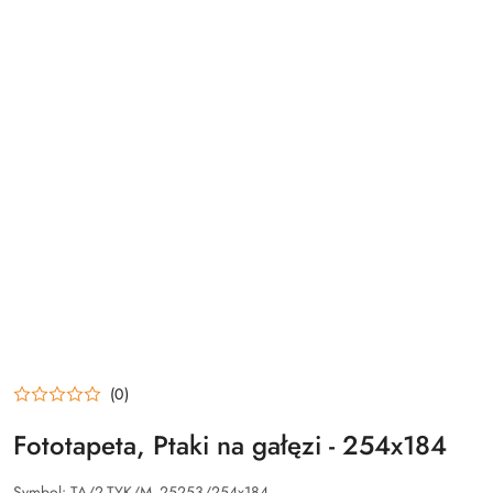
(0)
Fototapeta, Ptaki na gałęzi - 254x184
Symbol:
TA/2-TYK/M_25253/254x184