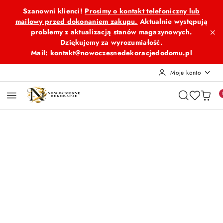
Przejdź do treści głównej
Przejdź do wyszukiwarki
Przejdź do moje konto
Przejdź do menu głównego
Przejdź do opisu produktu
Przejdź do stopki
Szanowni klienci!
Prosimy o kontakt telefoniczny lub
mailowy przed dokonaniem zakupu.
Aktualnie występują
problemy z aktualizacją stanów magazynowych.
Dziękujemy za wyrozumiałość.
Mail: kontakt@nowoczesnedekoracjedodomu.pl
Moje konto