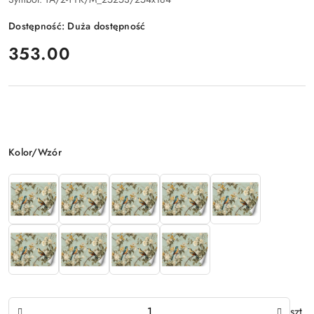
Dostępność:
Duża dostępność
cena:
353.00
Wariant
Kolor/Wzór
Ilość
szt.