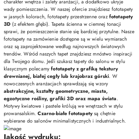
charakter wnętrza i zalety aranżacji, a dodatkowo ukryje
wady pomieszczenia. W naszej ofercie znajdziesz fototapety
w jasnych kolorach, fototapety przestrzenne oraz
fototapety
3D
(z efektem głębi). Tapeta ścienna w ciemnej tonacji
sprawi, że pomieszczenie stanie się bardziej przytulne. Nasze
fototapety na zamówienie dostępne są w wielu wymiarach
oraz są zaprojektowane według najnowszych światowych
trendów. Wśród naszych tapet znajdziesz mnóstwo inspiracji
dla Twojego domu. Jeśli szukasz tapety do salonu w stylu
klasycznym polecamy
fototapety z grafiką tekstury
drewnianej, białej cegły lub krajobraz górski
. W
nowoczesnych aranżacjach sprawdzają się wzory
abstrakcyjne, kształty geometryczne, miasta,
egzotyczne rośliny, grafiki 3D oraz mapa świata
.
Motywy kwiatowe i pastele królują we wnętrzach w stylu
prowansalskim.
Czarno-białe fototapety
są chętnie
wybierane do salonów minimalistycznych i industrialnych.
Jakość wydruku: