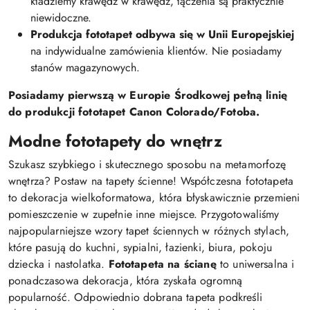
kładziemy krawędź w krawędź, łączenia są praktycznie
niewidoczne.
Produkcja fototapet odbywa się w Unii Europejskiej
na indywidualne zamówienia klientów. Nie posiadamy
stanów magazynowych.
Posiadamy pierwszą w Europie Środkowej pełną linię
do produkcji fototapet Canon Colorado/Fotoba.
Modne fototapety do wnętrz
Szukasz szybkiego i skutecznego sposobu na metamorfozę
wnętrza? Postaw na tapety ścienne! Współczesna fototapeta
to dekoracja wielkoformatowa, która błyskawicznie przemieni
pomieszczenie w zupełnie inne miejsce. Przygotowaliśmy
najpopularniejsze wzory tapet ściennych w różnych stylach,
które pasują do kuchni, sypialni, łazienki, biura, pokoju
dziecka i nastolatka.
Fototapeta na ścianę
to uniwersalna i
ponadczasowa dekoracja, która zyskała ogromną
popularność. Odpowiednio dobrana tapeta podkreśli