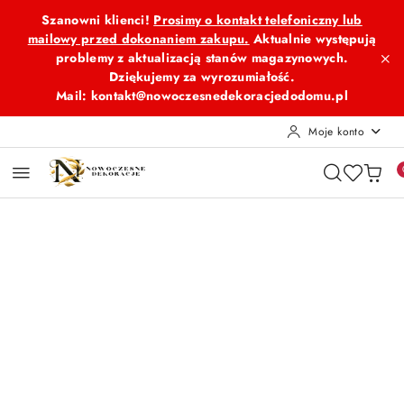
Przejdź do treści głównej
Przejdź do wyszukiwarki
Przejdź do moje konto
Przejdź do menu głównego
Przejdź do opisu produktu
Przejdź do stopki
Szanowni klienci!
Prosimy o kontakt telefoniczny lub
mailowy przed dokonaniem zakupu.
Aktualnie występują
problemy z aktualizacją stanów magazynowych.
Dziękujemy za wyrozumiałość.
Mail: kontakt@nowoczesnedekoracjedodomu.pl
Moje konto