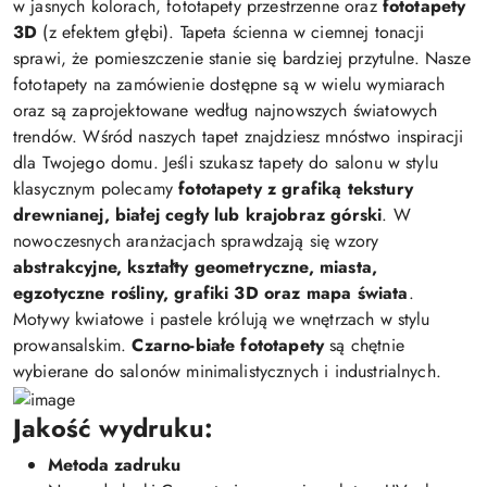
w jasnych kolorach, fototapety przestrzenne oraz
fototapety
3D
(z efektem głębi). Tapeta ścienna w ciemnej tonacji
sprawi, że pomieszczenie stanie się bardziej przytulne. Nasze
fototapety na zamówienie dostępne są w wielu wymiarach
oraz są zaprojektowane według najnowszych światowych
trendów. Wśród naszych tapet znajdziesz mnóstwo inspiracji
dla Twojego domu. Jeśli szukasz tapety do salonu w stylu
klasycznym polecamy
fototapety z grafiką tekstury
drewnianej, białej cegły lub krajobraz górski
. W
nowoczesnych aranżacjach sprawdzają się wzory
abstrakcyjne, kształty geometryczne, miasta,
egzotyczne rośliny, grafiki 3D oraz mapa świata
.
Motywy kwiatowe i pastele królują we wnętrzach w stylu
prowansalskim.
Czarno-białe fototapety
są chętnie
wybierane do salonów minimalistycznych i industrialnych.
Jakość wydruku:
Metoda zadruku