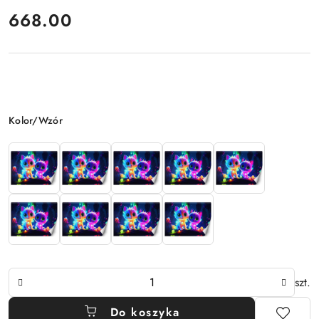
cena:
668.00
Wariant
Kolor/Wzór
Ilość
szt.
Do koszyka