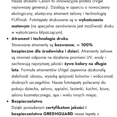
Nasze drukarki Canon to innowacyjne plotery UVgel
najnowszej generacji. Działają w oparciu o nowoczesny
ekologiczny, elastyczny atrament żelowy i technologię
FLXfinish. Fototapety drukowane są w
wykończeniu
matowym
(na specjalne zamówienie jest możliwość druku
w wykończeniu błyszczącym).
Atrament i technologia druku
Stosowane atramenty są
bezwonne
, w
100%
bezpieczne dla środowiska i dzieci
. Atramenty żelowe
są również odporne na działanie promieni UV, wody i
zachowują najwyższej jakości
żywe kolory na długie
lata
. Formuła atramentów UVgel zapewnia doskonałą
stabilność obrazu, wysoką spójność kolorów i widoczność
drobnych szczegółów. Nasze fototapety polecamy do
pokoju dziecka, salonu, sypialni, łazienki, kuchni, biura,
salonu kosmetycznego, spa i wielu innych miejsc.
Bezpieczeństwo
Dzięki posiadanym
certyfikatom jakości i
bezpieczeństwa GREENGUARD
nasze tapety z