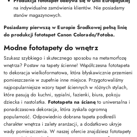
Produkcja fototapet odbywa się w Unii Europejskiej
na indywidualne zamówienia klientów. Nie posiadamy
stanów magazynowych.
Posiadamy pierwszą w Europie Środkowej pełną linię
do produkcji fototapet Canon Colorado/Fotoba.
Modne fototapety do wnętrz
Szukasz szybkiego i skutecznego sposobu na metamorfozę
wnętrza? Postaw na tapety ścienne! Współczesna fototapeta
to dekoracja wielkoformatowa, która błyskawicznie przemieni
pomieszczenie w zupełnie inne miejsce. Przygotowaliśmy
najpopularniejsze wzory tapet ściennych w różnych stylach,
które pasują do kuchni, sypialni, łazienki, biura, pokoju
dziecka i nastolatka.
Fototapeta na ścianę
to uniwersalna i
ponadczasowa dekoracja, która zyskała ogromną
popularność. Odpowiednio dobrana tapeta podkreśli
charakter wnętrza i zalety aranżacji, a dodatkowo ukryje
wady pomieszczenia. W naszej ofercie znajdziesz fototapety